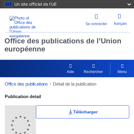
Un site officiel de l’UE
français
Se connecter
Office des publications de l’Union
européenne
Aide
Rechercher
Menu
Office des publications
Détail de la publication
Publication Detail Actions Portlet
Publication detail
Télécharger