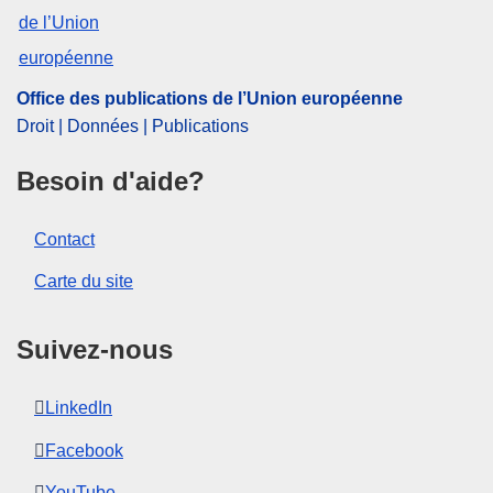
CELEX : 62023TB0579
ELI :
C/2024/2067/oj
OJ : C_202402067
Office des publications de l’Union européenne
IMMC : RAD-T-0579-2023
Droit | Données | Publications
Besoin d'aide?
pdfa2a
Afficher tous les numéros de cette série
Contact
Carte du site
Suivez-nous
LinkedIn
Facebook
YouTube