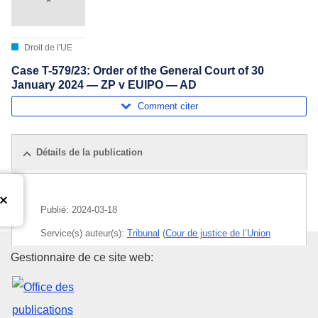
Droit de l'UE
Case T-579/23: Order of the General Court of 30
January 2024 — ZP v EUIPO — AD
Comment citer
Détails de la publication
Publié:
2024-03-18
Service(s) auteur(s):
Tribunal
(
Cour de justice de l’Union
européenne
)
Office des publications de l’Un
Gestionnaire de ce site web:
Sujet:
droit des marques
,
marque de l'UE
,
marque
déposée