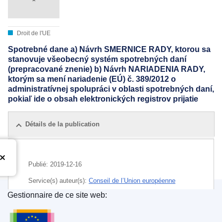
Droit de l'UE
Spotrebné dane a) Návrh SMERNICE RADY, ktorou sa
stanovuje všeobecný systém spotrebných daní
(prepracované znenie) b) Návrh NARIADENIA RADY,
ktorým sa mení nariadenie (EÚ) č. 389/2012 o
administratívnej spolupráci v oblasti spotrebných daní,
pokiaľ ide o obsah elektronických registrov prijatie
Détails de la publication
Publié:
2019-12-16
Service(s) auteur(s):
Conseil de l’Union européenne
Gestionnaire de ce site web:
IMMC : ST 14915 2019 COR 1
Office des publications de l’Union européenne