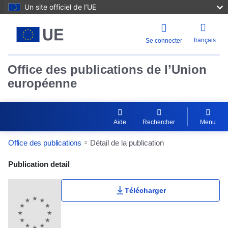
Un site officiel de l’UE
français
Se connecter
Office des publications de l’Union
européenne
Aide
Rechercher
Menu
Office des publications
Détail de la publication
Publication Detail Actions Portlet
Publication detail
Télécharger