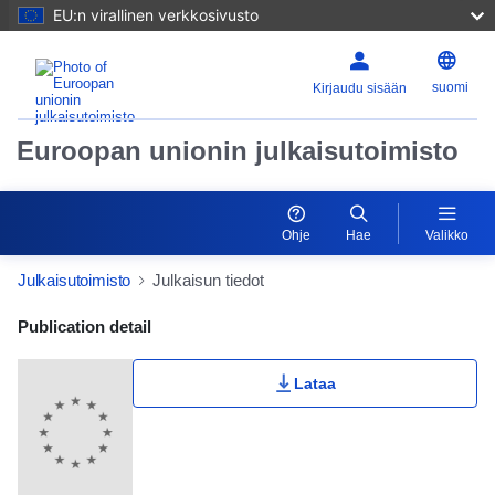
EU:n virallinen verkkosivusto
suomi
Kirjaudu sisään
Euroopan unionin julkaisutoimisto
Ohje
Hae
Valikko
Julkaisutoimisto
Julkaisun tiedot
Publication Detail Actions Portlet
Publication detail
Lataa