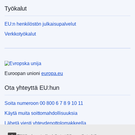
Työkalut
EU:n henkilöstön julkaisupalvelut
Verkkotyökalut
Euroopan unioni
Euroopan unioni
europa.eu
Ota yhteyttä EU:hun
Soita numeroon 00 800 6 7 8 9 10 11
Käytä muita soittomahdollisuuksia
Lähetä viesti yhteydenottolomakkeella
Käy EU:n tiedotuspisteessä