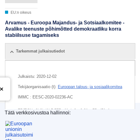
EU:n oikeus
Arvamus - Euroopa Majandus- ja Sotsiaalkomitee -
Avalike teenuste põhimõtted demokraatliku korra
stabiilsuse tagamiseks
Tarkemmat julkaisutiedot
Kaikki laitokset
Julkaistu:
2020-12-02
Tekijäorganisaatio (t):
Euroopan talous- ja sosiaalikomitea
IMMC : EESC-2020-02236-AC
EDITION : 0b8bd1b7-777a-11eb-9ac9-01aa75ed71a1
Tätä verkkosivustoa hallinnoi:
Euroopan unionin julkaisutoimisto
EDITION : aba55117-6ff9-11eb-9ac9-01aa75ed71a1