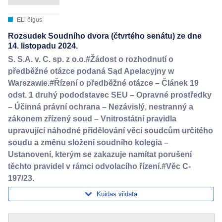
ELi õigus
Rozsudek Soudního dvora (čtvrtého senátu) ze dne
14. listopadu 2024.
S. S.A. v. C. sp. z o.o.#Žádost o rozhodnutí o
předběžné otázce podaná Sąd Apelacyjny w
Warszawie.#Řízení o předběžné otázce – Článek 19
odst. 1 druhý pododstavec SEU – Opravné prostředky
– Účinná právní ochrana – Nezávislý, nestranný a
zákonem zřízený soud – Vnitrostátní pravidla
upravující náhodné přidělování věcí soudcům určitého
soudu a změnu složení soudního kolegia –
Ustanovení, kterým se zakazuje namítat porušení
těchto pravidel v rámci odvolacího řízení.#Věc C-
197/23.
Kuidas viidata