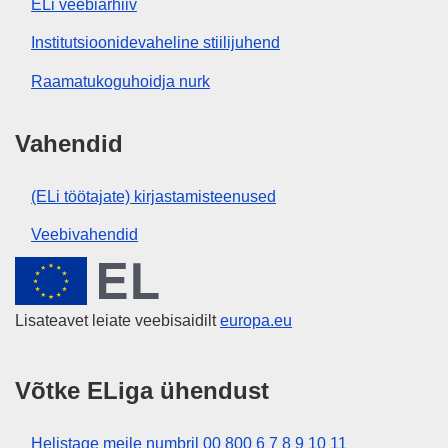
ELi veebiarhiiv
Institutsioonidevaheline stiilijuhend
Raamatukoguhoidja nurk
Vahendid
(ELi töötajate) kirjastamisteenused
Veebivahendid
Euroopa Liit
Lisateavet leiate veebisaidilt
europa.eu
Võtke ELiga ühendust
Helistage meile numbril 00 800 6 7 8 9 10 11