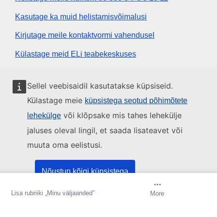
Kasutage ka muid helistamisvõimalusi
Kirjutage meile kontaktvormi vahendusel
Külastage meid ELi teabekeskuses
Sotsiaalmeedia
Sellel veebisaidil kasutatakse küpsiseid.
Külastage meie
küpsistega seotud põhimõtete
Otsige ELi sotsiaalmeedia kanaleid
või klõpsake mis tahes lehekülje
lehekülge
jaluses oleval lingil, et saada lisateavet või
ELi institutsioonid ja asutused
muuta oma eelistusi.
Otsige kõiki ELi institutsioone ja ameteid
Nõustun kõigi küpsistega
Lisa rubriiki „Minu väljaanded”
Loo teavitus
More
Nõustun ainult oluliste küpsistega
Tutvustus
Kontaktandmed
Õigusteave
Küpsised
Sisukaart
Üles