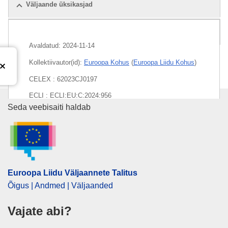
Väljaande üksikasjad
Pakett
Avaldatud:
2024-11-14
Kollektiivautor(id):
Euroopa Kohus
(
Euroopa Liidu Kohus
)
CELEX : 62023CJ0197
ECLI : ECLI:EU:C:2024:956
Euroopa Liidu Väljaannete Talit
Seda veebisaiti haldab
Euroopa Liidu Väljaannete Talitus
Õigus | Andmed | Väljaanded
Vajate abi?