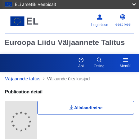
ELi ametlik veebisait
eesti keel
Logi sisse
Euroopa Liidu Väljaannete Talitus
Abi
Otsing
Menüü
Väljaannete talitus
Väljaande üksikasjad
Publication Detail Actions Portlet
Publication detail
Allalaadimine