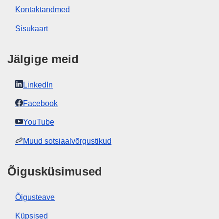
Kontaktandmed
Sisukaart
Jälgige meid
LinkedIn
Facebook
YouTube
Muud sotsiaalvõrgustikud
Õigusküsimused
Õigusteave
Küpsised