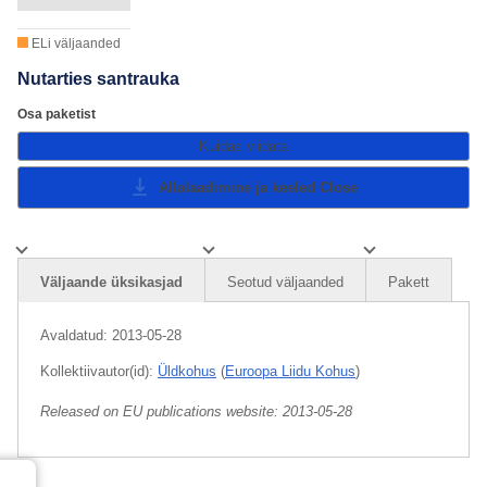
ELi väljaanded
Nutarties santrauka
Osa paketist
Kuidas viidata
Allalaadimine ja keeled
Close
Väljaande üksikasjad
Seotud väljaanded
Pakett
Avaldatud:
2013-05-28
Kollektiivautor(id):
Üldkohus
(
Euroopa Liidu Kohus
)
Released on EU publications website:
2013-05-28