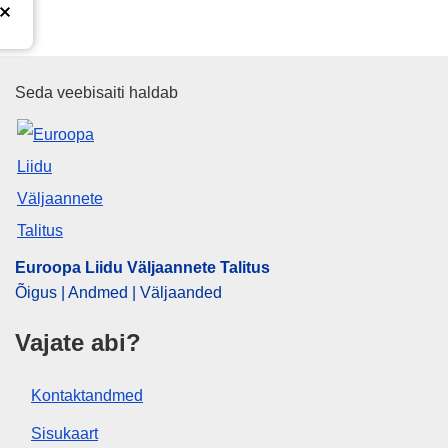
Euroopa Liidu Väljaannete Talit
Seda veebisaiti haldab
Euroopa Liidu Väljaannete Talitus
Õigus | Andmed | Väljaanded
Vajate abi?
Kontaktandmed
Sisukaart