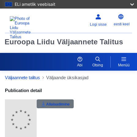
ELi ametlik veebisait
eesti keel
Logi sisse
Euroopa Liidu Väljaannete Talitus
Abi
Otsing
Menüü
Väljaannete talitus
Väljaande üksikasjad
Publication Detail Actions Portlet
Publication detail
Kasutaja hinnang
Allalaadimine