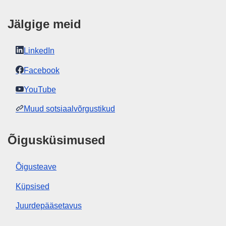
Jälgige meid
LinkedIn
Facebook
YouTube
Muud sotsiaalvõrgustikud
Õigusküsimused
Õigusteave
Küpsised
Juurdepääsetavus