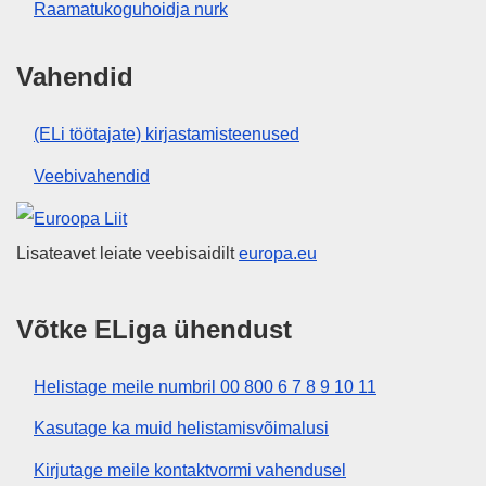
Raamatukoguhoidja nurk
Vahendid
(ELi töötajate) kirjastamisteenused
Veebivahendid
Euroopa Liit
Lisateavet leiate veebisaidilt
europa.eu
Võtke ELiga ühendust
Helistage meile numbril 00 800 6 7 8 9 10 11
Kasutage ka muid helistamisvõimalusi
Kirjutage meile kontaktvormi vahendusel