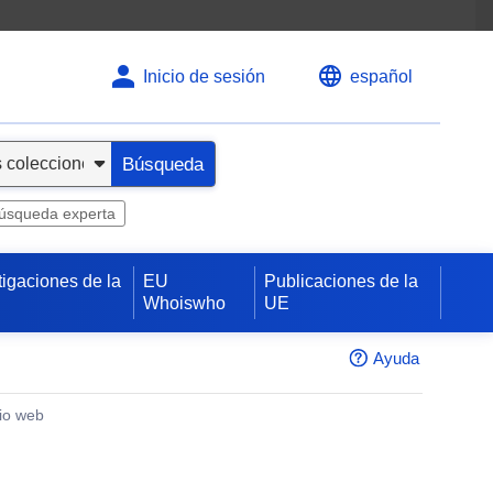
Inicio de sesión
español
Búsqueda
úsqueda experta
tigaciones de la
EU
Publicaciones de la
Whoiswho
UE
Ayuda
tio web