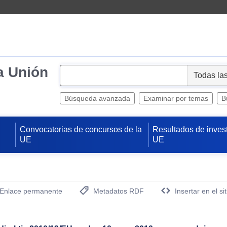
a Unión
S
e
l
Búsqueda avanzada
Examinar por temas
B
e
c
Convocatorias de concursos de la
Resultados de inves
t
UE
UE
Enlace permanente
Metadatos RDF
Insertar en el si
(Abre una nueva ventana)