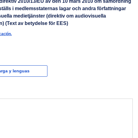
direktiv 2010/13/EU av den 10 mars 2010 om samordning
tälls i medlemsstaternas lagar och andra författningar
uella medietjänster (direktiv om audiovisuella
n) (Text av betydelse för EES)
cación.
rga y lenguas