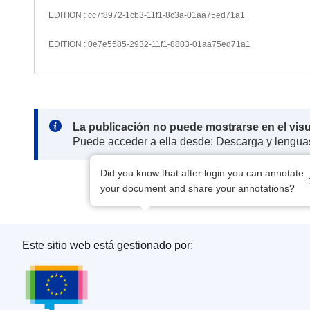
EDITION : cc7f8972-1cb3-11f1-8c3a-01aa75ed71a1
EDITION : 0e7e5585-2932-11f1-8803-01aa75ed71a1
Note:
La publicación no puede mostrarse en el vis
Puede acceder a ella desde: Descarga y lengua
Did you know that after login you can annotate
your document and share your annotations?
Este sitio web está gestionado por:
Oficina de Publicaciones de la Unión Europea