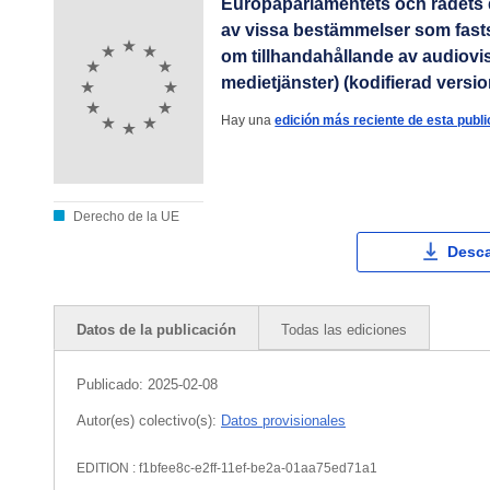
Europaparlamentets och rådets 
av vissa bestämmelser som fasts
om tillhandahållande av audiovis
medietjänster) (kodifierad versio
Hay una
edición más reciente de esta publi
Derecho de la UE
Desca
Datos de la publicación
Todas las ediciones
Publicado:
2025-02-08
Autor(es) colectivo(s):
Datos provisionales
EDITION : f1bfee8c-e2ff-11ef-be2a-01aa75ed71a1