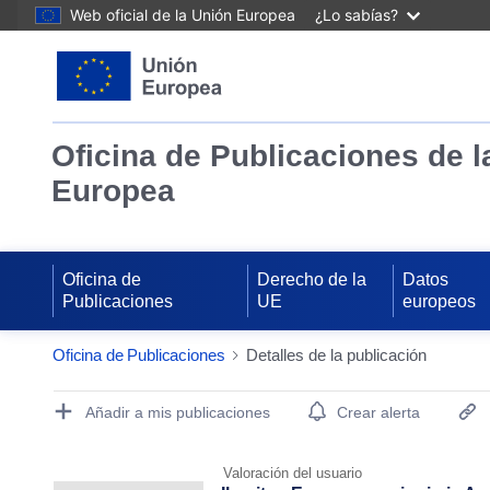
Web oficial de la Unión Europea
¿Lo sabías?
Oficina de Publicaciones de l
Europea
Oficina de
Derecho de la
Datos
Publicaciones
UE
europeos
Oficina de Publicaciones
Detalles de la publicación
Publication Detail Actions Portlet
Añadir a mis publicaciones
Crear alerta
Valoración del usuario