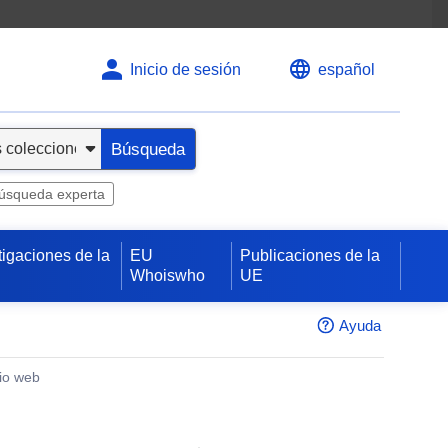
Inicio de sesión
español
Búsqueda
úsqueda experta
tigaciones de la
EU
Publicaciones de la
Whoiswho
UE
Ayuda
tio web