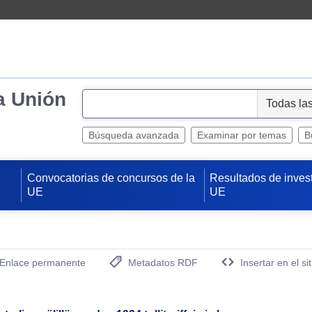
a Unión
S
e
l
Búsqueda avanzada
Examinar por temas
B
e
c
Convocatorias de concursos de la
Resultados de inves
t
UE
UE
Enlace permanente
Metadatos RDF
Insertar en el si
(Abre una nueva ventana)