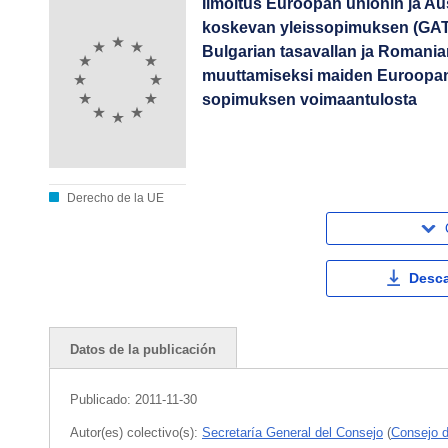
Ilmoitus Euroopan unionin ja Aust
koskevan yleissopimuksen (GATT)
Bulgarian tasavallan ja Romani
muuttamiseksi maiden Euroopan u
sopimuksen voimaantulosta
Derecho de la UE
Desca
Datos de la publicación
Publicado:
2011-11-30
Autor(es) colectivo(s):
Secretaría General del Consejo
(
Consejo d