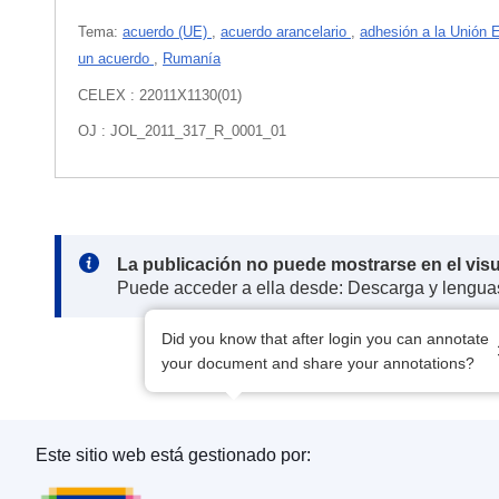
Tema:
acuerdo (UE)
,
acuerdo arancelario
,
adhesión a la Unión
un acuerdo
,
Rumanía
CELEX : 22011X1130(01)
OJ : JOL_2011_317_R_0001_01
Note:
La publicación no puede mostrarse en el vis
Puede acceder a ella desde: Descarga y lengua
Did you know that after login you can annotate
your document and share your annotations?
Este sitio web está gestionado por: