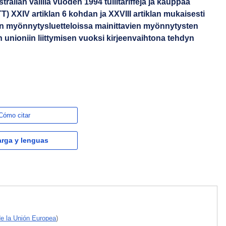
ralian välillä vuoden 1994 tullitariffeja ja kauppaa
 XXIV artiklan 6 kohdan ja XXVIII artiklan mukaisesti
an myönnytysluetteloissa mainittavien myönnytysten
nioniin liittymisen vuoksi kirjeenvaihtona tehdyn
Cómo citar
rga y lenguas
e la Unión Europea
)