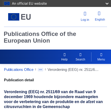
An official EU website
English
Log in
Publications Office of the
European Union
Help
Search
Menu
Publications Office
Verordening (EEG) nr. 2511/69 van de Raad van 9 december 1969 houdende bijzondere maatregelen voor de verbetering van de produktie en de afzet van citrusvruchten in de Gemeenschap
Publication Detail Actions Portlet
Publication detail
Verordening (EEG) nr. 2511/69 van de Raad van 9
december 1969 houdende bijzondere maatregelen
voor de verbetering van de produktie en de afzet van
citrusvruchten in de Gemeenschap