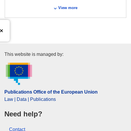
View more
Publications Office of the Euro
This website is managed by:
Publications Office of the European Union
Law | Data | Publications
Need help?
Contact