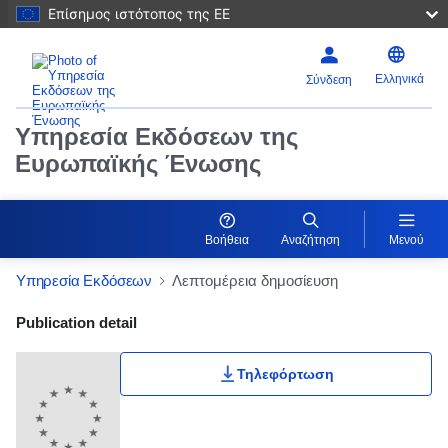
Επίσημος ιστότοπος της ΕΕ
Ελληνικά
Σύνδεση
Υπηρεσία Εκδόσεων της
Ευρωπαϊκής Ένωσης
Βοήθεια
Αναζήτηση
Μενού
Υπηρεσία Εκδόσεων
Λεπτομέρεια δημοσίευση
Publication Detail Actions Portlet
Publication detail
Τηλεφόρτωση