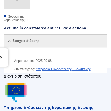
Σύνοψη της
νομοθεσίας της ΕΕ
Acțiune în constatarea abținerii de a acționa
Στοιχεία έκδοσης
Δημοσιεύτηκε:
2025-09-08
Συντάκτης/-ες:
Υπηρεσία Εκδόσεων της Ευρωπαϊκής
Ένωσης
Διαχείριση ιστότοπου:
Υπηρεσία Εκδόσεων της Ευρωπαϊκής Ένωσης
Released on EU publications website:
2025-09-08
Υπηρεσία Εκδόσεων της Ευρωπαϊκής Ένωσης