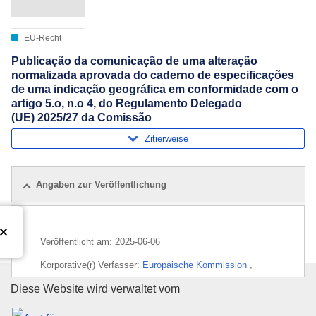
EU-Recht
Publicação da comunicação de uma alteração
normalizada aprovada do caderno de especificações
de uma indicação geográfica em conformidade com o
artigo 5.o, n.o 4, do Regulamento Delegado
(UE) 2025/27 da Comissão
Zitierweise
Angaben zur Veröffentlichung
Veröffentlicht am:
2025-06-06
Korporative(r) Verfasser:
Europäische Kommission
,
Generaldirektion Landwirtschaft und ländliche
Amt für Veröffentlichungen der
Diese Website wird verwaltet vom
Entwicklung
(
Europäische Kommission
)