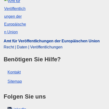
Thema:
Benennung des Produkts
,
Etikettierung
,
Niederösterreich
,
Qualitätskontrolle bei
landwirtschaftlichen Erzeugnissen
,
Roséwein
,
Rotwein
,
Ursprungsbezeichnung
,
Verbraucherinformation
,
Weißwein
,
Österreich
CELEX : 52025XC03206
Amt für Veröffentlichungen der Europäischen Union
ELI :
C/2025/3206/oj
Recht | Daten | Veröffentlichungen
OJ : C_202503206
Benötigen Sie Hilfe?
IMMC : PUB(2025)343/4009288
Kontakt
pdfa2a
Sitemap
Alle Themen dieser Reihe zeigen
Folgen Sie uns