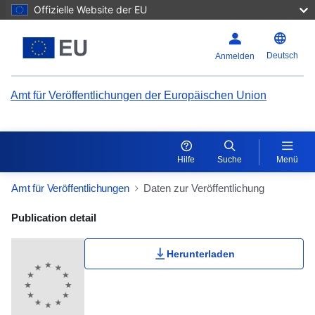
Offizielle Website der EU
Deutsch
Anmelden
Amt für Veröffentlichungen der Europäischen Union
Hilfe
Suche
Menü
Amt für Veröffentlichungen
Daten zur Veröffentlichung
Publication Detail Actions Portlet
Publication detail
Herunterladen