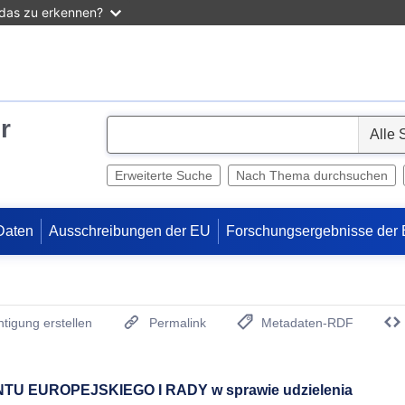
 das zu erkennen?
r
S
e
l
Erweiterte Suche
Nach Thema durchsuchen
e
c
Daten
Ausschreibungen der EU
Forschungsergebnisse der
t
tigung erstellen
Permalink
Metadaten-RDF
(Öffnet neues Fenster)
U EUROPEJSKIEGO I RADY w sprawie udzielenia