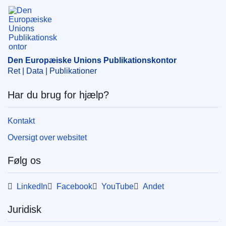
Den Europæiske Unions Publikationskontor
Emne:
kontrol med statsstøtte
,
Košice-regionen
,
Prešov-regionen
,
Slovakiet
,
statsstøtte
,
virksomhedsstøtte
CELEX : 52025AS104434
Den Europæiske Unions Publikationskontor
ELI :
C/2025/1013/oj
Ret | Data | Publikationer
OJ : C_202501013
Har du brug for hjælp?
IMMC : C(2024)3631/3924128
Kontakt
pdfa2a
Oversigt over websitet
Vis alle publikationer i serien
Følg os
LinkedIn
Facebook
YouTube
Andet
Juridisk