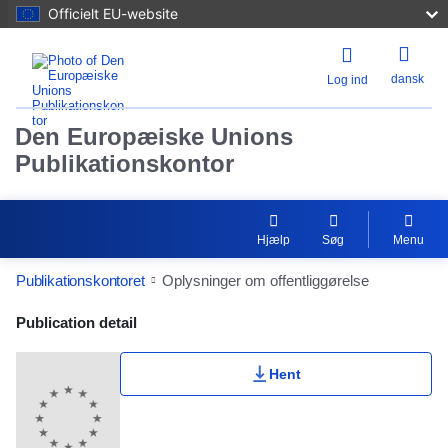
Officielt EU-website
dansk
Log ind
Den Europæiske Unions
Publikationskontor
Hjælp
Søg
Menu
Publikationskontoret
Oplysninger om offentliggørelse
Publication Detail Actions Portlet
Publication detail
Hent