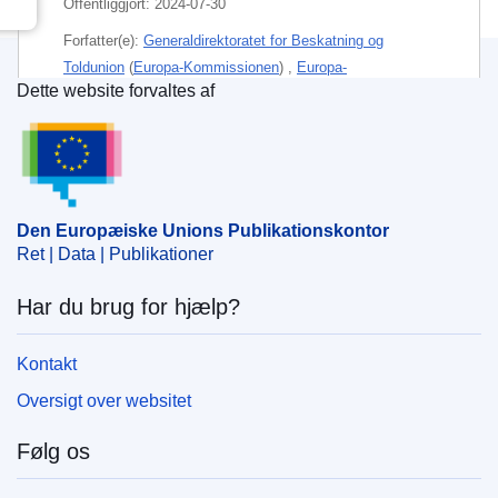
Offentliggjort:
2024-07-30
Forfatter(e):
Generaldirektoratet for Beskatning og
Toldunion
(
Europa-Kommissionen
)
,
Europa-
Dette website forvaltes af
Kommissionen
Den Europæiske Unions Publikationskontor
Emne:
administrativt samarbejde
,
aftaleprotokol
,
Det
Blandede EØS-Udvalg
,
EU-handelsaftale
,
revision af
aftale
,
Schweiz
,
vare med oprindelsesstatus
Den Europæiske Unions Publikationskontor
CELEX : 52024PC0344
Ret | Data | Publikationer
IMMC : COM(2024)344 final
Har du brug for hjælp?
COMNAT : COM_2024_0344_FIN
Kontakt
Oversigt over websitet
Følg os