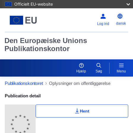
Officielt EU-website
dansk
Log ind
Den Europæiske Unions
Publikationskontor
Hjælp
Søg
Menu
Publikationskontoret
Oplysninger om offentliggørelse
Publication Detail Actions Portlet
Publication detail
Hent