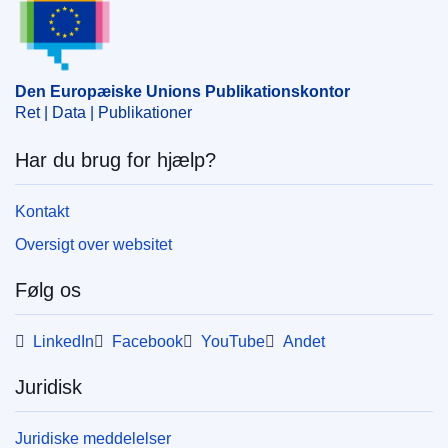
optisk industri
,
økonomisk koncentration
CELEX : 52025M11916
ELI :
C/2025/1567/oj
Den Europæiske Unions Publikationskontor
OJ : C_202501567
Ret | Data | Publikationer
IMMC : PUB(2025)232/3968749
Har du brug for hjælp?
pdfa2a
Kontakt
Vis alle publikationer i serien
Oversigt over websitet
Følg os
LinkedIn
Facebook
YouTube
Andet
Juridisk
Juridiske meddelelser