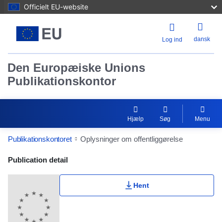
Officielt EU-website
dansk
Log ind
Den Europæiske Unions
Publikationskontor
Hjælp
Søg
Menu
Publikationskontoret
Oplysninger om offentliggørelse
Publication Detail Actions Portlet
Publication detail
Hent