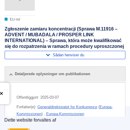
EU-ret
Zgłoszenie zamiaru koncentracji (Sprawa M.11916 –
ADVENT / MUBADALA / PROSPER LINK
INTERNATIONAL) – Sprawa, która może kwalifikować
się do rozpatrzenia w ramach procedury uproszczonej
Sådan henviser du
Detaljerede oplysninger om publikationen
Offentliggjort:
2025-03-07
Forfatter(e):
Generaldirektoratet for Konkurrence
(
Europa-
Kommissionen
)
,
Europa-Kommissionen
Dette website forvaltes af
Den Europæiske Unions Publikationskontor
Emne:
investeringsselskab
,
kontrol af koncentrationer
,