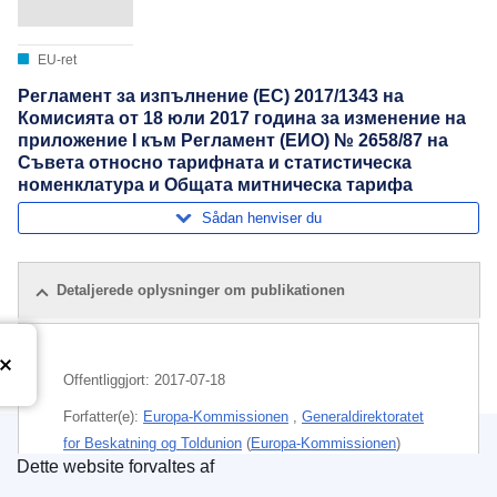
EU-ret
Регламент за изпълнение (ЕС) 2017/1343 на
Комисията от 18 юли 2017 година за изменение на
приложение I към Регламент (ЕИО) № 2658/87 на
Съвета относно тарифната и статистическа
номенклатура и Общата митническа тарифа
Sådan henviser du
Detaljerede oplysninger om publikationen
Offentliggjort:
2017-07-18
Forfatter(e):
Europa-Kommissionen
,
Generaldirektoratet
for Beskatning og Toldunion
(
Europa-Kommissionen
)
Dette website forvaltes af
Den Europæiske Unions Publikationskontor
Emne:
den kombinerede varenomenklatur
,
kosttilskud
,