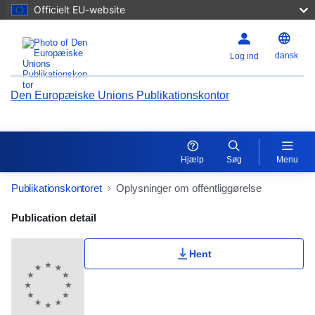
Officielt EU-website
dansk
Log ind
Den Europæiske Unions Publikationskontor
Hjælp
Søg
Menu
Publikationskontoret
Oplysninger om offentliggørelse
Publication Detail Actions Portlet
Publication detail
Hent