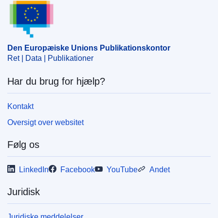
præferencetold
,
Taric
,
tilberedt levnedsmiddel
,
toldspecialisering
CELEX : 32017R1343
Den Europæiske Unions Publikationskontor
ELI :
reg_impl/2017/1343/oj
Ret | Data | Publikationer
OJ : JOL_2017_186_R_0001
Har du brug for hjælp?
IMMC : C(2017)4960/888712
Kontakt
Oversigt over websitet
Følg os
LinkedIn
Facebook
YouTube
Andet
Juridisk
Juridiske meddelelser