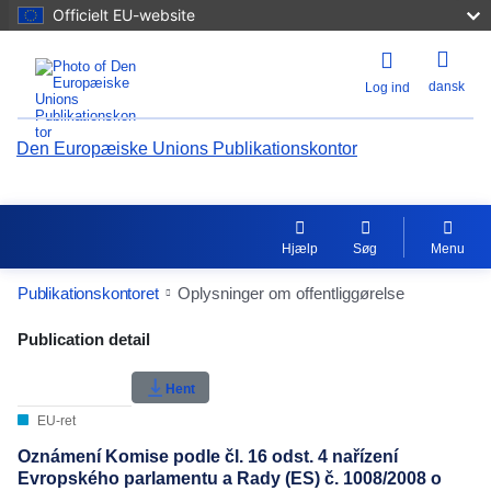
Officielt EU-website
dansk
Log ind
Den Europæiske Unions Publikationskontor
Hjælp
Søg
Menu
Publikationskontoret
Oplysninger om offentliggørelse
Publication Detail Actions Portlet
Publication detail
Brugerklassificering
Hent
EU-ret
Oznámení Komise podle čl. 16 odst. 4 nařízení
Evropského parlamentu a Rady (ES) č. 1008/2008 o