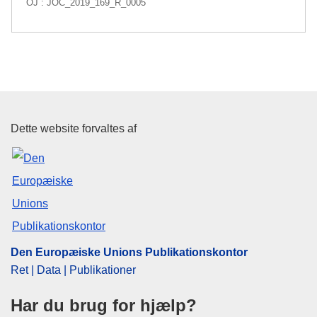
OJ : JOC_2019_169_R_0005
Den Europæiske Unions Publika
Dette website forvaltes af
Den Europæiske Unions Publikationskontor
Ret | Data | Publikationer
Har du brug for hjælp?