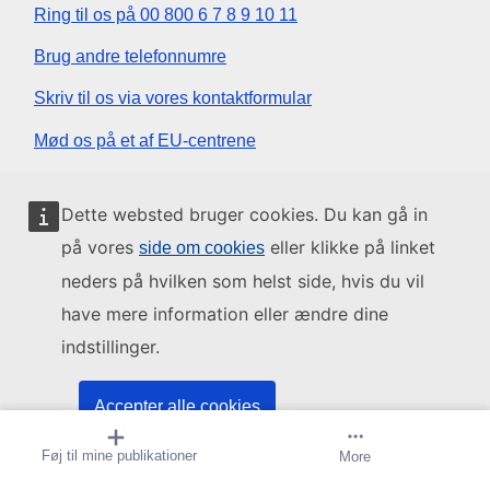
Ring til os på 00 800 6 7 8 9 10 11
Brug andre telefonnumre
Skriv til os via vores kontaktformular
Mød os på et af EU-centrene
Sociale medier
Dette websted bruger cookies. Du kan gå in
på vores
eller klikke på linket
side om cookies
Søg efter EU på de sociale medier
neders på hvilken som helst side, hvis du vil
have mere information eller ændre dine
EU-institutioner og -organer
indstillinger.
Søg efter alle EU-institutioner og -organer
Accepter alle cookies
Føj til mine publikationer
Abonner på meddelelse
More
Acceptér kun nødvendige cookies
Om os
Contact
Juridiske meddelelser
Cookies
Oversigt
Top