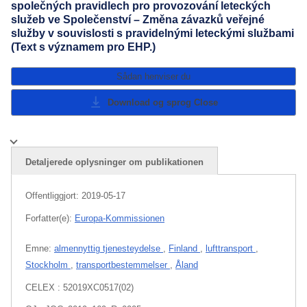
společných pravidlech pro provozování leteckých
služeb ve Společenství – Změna závazků veřejné
služby v souvislosti s pravidelnými leteckými službami
(Text s významem pro EHP.)
Sådan henviser du
Download og sprog
Close
Detaljerede oplysninger om publikationen
Offentliggjort:
2019-05-17
Forfatter(e):
Europa-Kommissionen
Emne:
almennyttig tjenesteydelse
,
Finland
,
lufttransport
,
Stockholm
,
transportbestemmelser
,
Åland
CELEX : 52019XC0517(02)