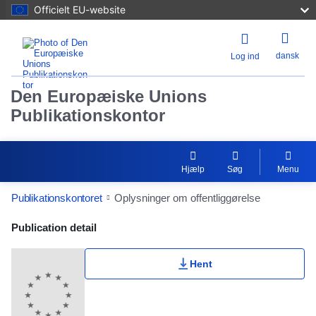
Officielt EU-website
dansk
Log ind
Den Europæiske Unions
Publikationskontor
Hjælp
Søg
Menu
Publikationskontoret
Oplysninger om offentliggørelse
Publication Detail Actions Portlet
Publication detail
Hent