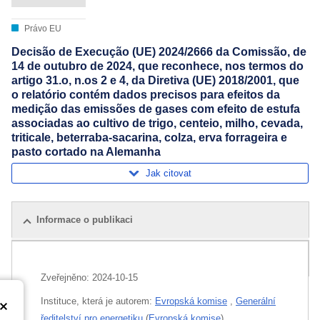
Právo EU
Decisão de Execução (UE) 2024/2666 da Comissão, de
14 de outubro de 2024, que reconhece, nos termos do
artigo 31.o, n.os 2 e 4, da Diretiva (UE) 2018/2001, que
o relatório contém dados precisos para efeitos da
medição das emissões de gases com efeito de estufa
associadas ao cultivo de trigo, centeio, milho, cevada,
triticale, beterraba-sacarina, colza, erva forrageira e
pasto cortado na Alemanha
Jak citovat
Informace o publikaci
Všechna vydání
Zveřejněno:
2024-10-15
Instituce, která je autorem:
Evropská komise
,
Generální
ředitelství pro energetiku
(
Evropská komise
)