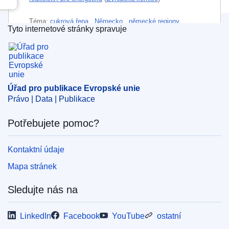
Téma:
cukrová řepa
,
Německo
,
německé regiony
,
Tyto internetové stránky spravuje
obiloviny
,
opatření na kontrolu znečištění
,
rostlinná
Úřad pro publikace Evropské unie
výroba
,
skleníkový plyn
,
sledování životního prostředí
,
snižování plynných emisí
,
travní porost
,
zpráva
,
řepka
olejná
CELEX : 32024D2666
Úřad pro publikace Evropské unie
Právo | Data | Publikace
ELI :
dec_impl/2024/2666/oj
OJ : L_202402666
Potřebujete pomoc?
IMMC : C(2024)6893/3653534
Kontaktní údaje
Mapa stránek
pdfa2a
Zobrazit všechny části této série
Sledujte nás na
LinkedIn
Facebook
YouTube
ostatní