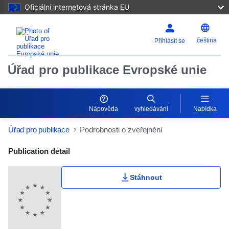
Oficiální internetová stránka EU
čeština
Přihlásit se
Úřad pro publikace Evropské unie
Nápověda
vyhledávání
Nabídka
Úřad pro publikace
Podrobnosti o zveřejnění
Publication Detail Actions Portlet
Publication detail
Stáhnout