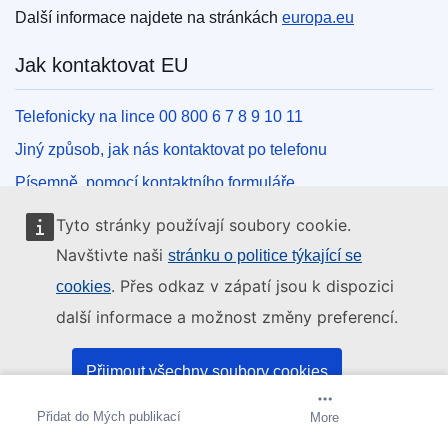
Další informace najdete na stránkách
europa.eu
Jak kontaktovat EU
Telefonicky na lince 00 800 6 7 8 9 10 11
Jiný způsob, jak nás kontaktovat po telefonu
Písemně, pomocí kontaktního formuláře
Osobně, v kontaktním místě EU
Tyto stránky používají soubory cookie.
Navštivte naši
stránku o politice týkající se
Sociální média
. Přes odkaz v zápatí jsou k dispozici
cookies
další informace a možnost změny preferencí.
Vyhledávání informačních kanálů EU v sociálních médiích
Orgány a instituce EU
Přijmout všechny soubory cookies
Přidat do Mých publikací
Vytvořit upozornění
More
Přijmout pouze základní soubory cookies
Vyhledávání orgánů a institucí EU