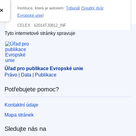
Instituce, která je autorem:
Tribunál
(
Soudní dvůr
Evropské unie
)
CELEX : 62014TJ0812_INF
Tyto internetové stránky spravuje
ECLI : ECLI:EU:T:2019:885
Úřad pro publikace Evropské unie
Úřad pro publikace Evropské unie
Právo | Data | Publikace
Potřebujete pomoc?
Kontaktní údaje
Mapa stránek
Sledujte nás na