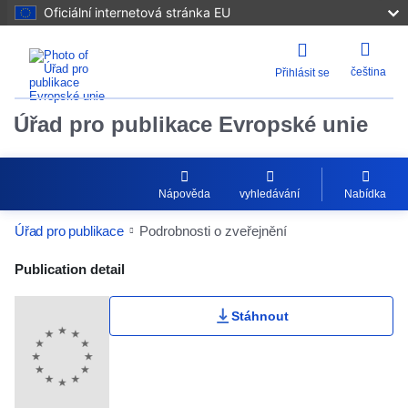
Oficiální internetová stránka EU
čeština
Přihlásit se
Úřad pro publikace Evropské unie
Nápověda
vyhledávání
Nabídka
Úřad pro publikace
Podrobnosti o zveřejnění
Publication Detail Actions Portlet
Publication detail
Stáhnout