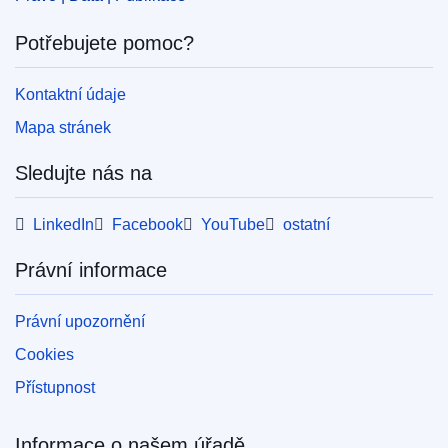
Released on EU publications website:
2007-12-21
Potřebujete pomoc?
Kontaktní údaje
Tato publikace je k dispozici ke stažení v online
Mapa stránek
formátu (PDF) a ve formátu vhodném pro tisk
(PDF/X). Více informací o tom, jak si vytisknout
Sledujte nás na
vlastní kopii publikací EU, naleznete v
Často
kladené otázky.
LinkedIn
Facebook
YouTube
ostatní
Právní informace
Právní upozornění
Cookies
Přístupnost
Informace o našem úřadě