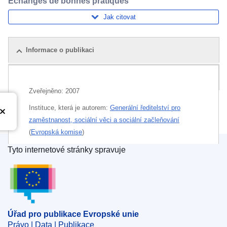
Échanges de bonnes pratiques
Jak citovat
Informace o publikaci
Související publikace
Zveřejněno:
2007
Instituce, která je autorem:
Generální ředitelství pro
zaměstnanost, sociální věci a sociální začleňování
(
Evropská komise
)
Tyto internetové stránky spravuje
Témata:
Sociální problémy
Úřad pro publikace Evropské unie
Téma:
evropská sociální politika
,
pracovní život
,
rovnost žen a mužů
,
vedení projektu
,
ženská otázka
Úřad pro publikace Evropské unie
Tištěná podoba
Právo | Data | Publikace