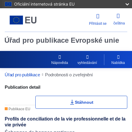
Oficiální internetová stránka EU
čeština
Přihlásit se
Úřad pro publikace Evropské unie
Nápověda
vyhledávání
Nabídka
Úřad pro publikace
Podrobnosti o zveřejnění
Publication Detail Actions Portlet
Publication detail
Stáhnout
Publikace EU
Profils de conciliation de la vie professionnelle et de la
vie privée