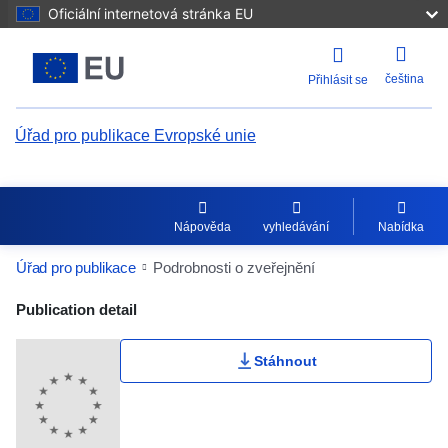
Oficiální internetová stránka EU
čeština
Přihlásit se
Úřad pro publikace Evropské unie
Nápověda
vyhledávání
Nabídka
Úřad pro publikace
Podrobnosti o zveřejnění
Publication Detail Actions Portlet
Publication detail
Stáhnout