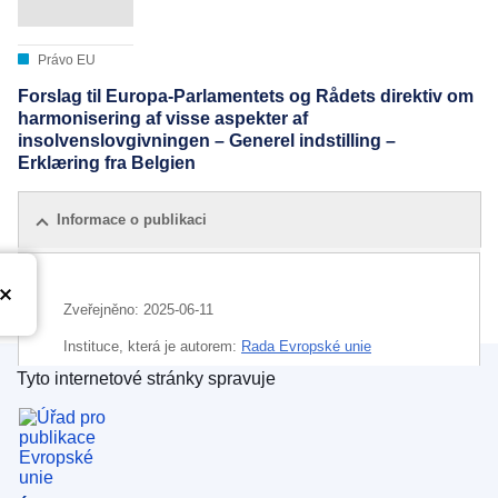
Právo EU
Forslag til Europa-Parlamentets og Rådets direktiv om
harmonisering af visse aspekter af
insolvenslovgivningen – Generel indstilling –
Erklæring fra Belgien
Informace o publikaci
Zveřejněno:
2025-06-11
Instituce, která je autorem:
Rada Evropské unie
Tyto internetové stránky spravuje
IMMC : ST 9257 2025 ADD 5
Úřad pro publikace Evropské unie