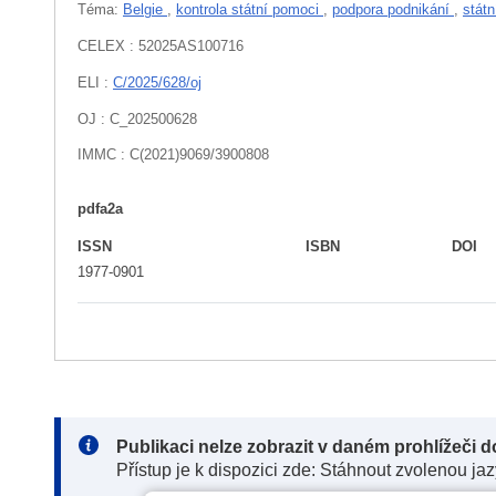
Téma:
Belgie
,
kontrola státní pomoci
,
podpora podnikání
,
státn
CELEX : 52025AS100716
ELI :
C/2025/628/oj
OJ : C_202500628
IMMC : C(2021)9069/3900808
pdfa2a
ISSN
ISBN
DOI
1977-0901
Note:
Publikaci nelze zobrazit v daném prohlížeči 
Přístup je k dispozici zde: Stáhnout zvolenou ja