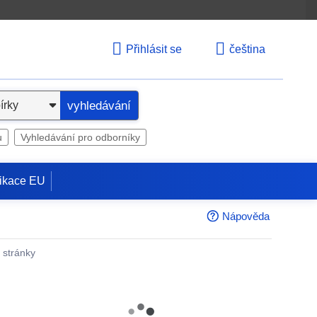
Přihlásit se
čeština
vyhledávání
u
Vyhledávání pro odborníky
ikace EU
Nápověda
é stránky