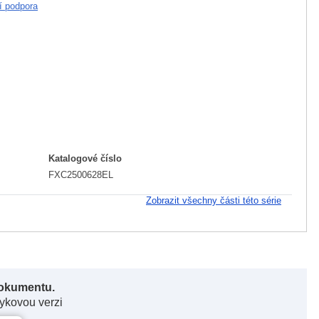
í podpora
Katalogové číslo
FXC2500628EL
Zobrazit všechny části této série
dokumentu.
zykovou verzi