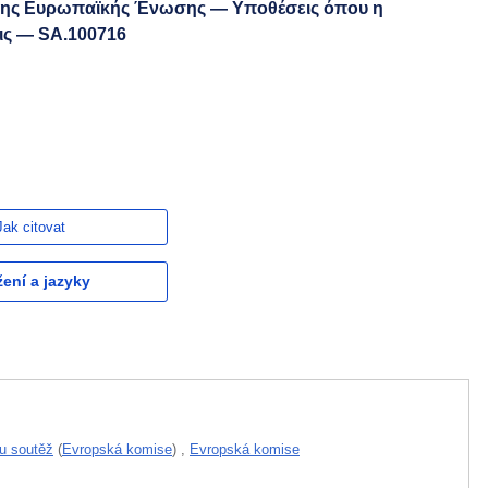
α της Ευρωπαϊκής Ένωσης — Υποθέσεις όπου η
εις — SA.100716
Jak citovat
žení a jazyky
ou soutěž
(
Evropská komise
)
,
Evropská komise