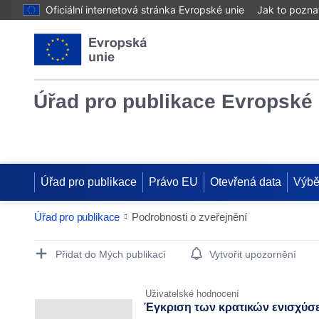
Oficiální internetová stránka Evropské unie
Jak to pozna
Úřad pro publikace Evropské 
Úřad pro publikace
Právo EU
Otevřená data
Výbě
Úřad pro publikace
Podrobnosti o zveřejnění
Publication Detail Actions Portlet
Přidat do Mých publikací
Vytvořit upozornění
Uživatelské hodnocení
Έγκριση των κρατικών ενισχύσε