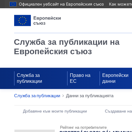
Официален уебсайт на Европейския съюз
Как можете
Служба за публикации на
Европейския съюз
Служба за
Право на
Европейски
публикации
ЕС
данни
Служба за публикации
Данни за публикацията
Publication Detail Actions Portlet
Добавяне към моите публикации
Създаване н
Рейтинг на потребителите