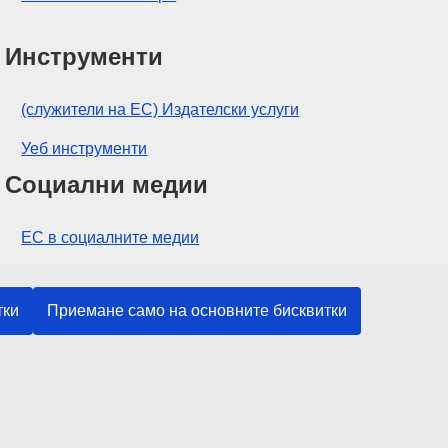
Инструменти
(служители на ЕС) Издателски услуги
Уеб инструменти
Социални медии
ЕС в социалните медии
Институции и органи на ЕС
тки
Приемане само на основните бисквитки
ърсене на всички институции и органи на ЕС