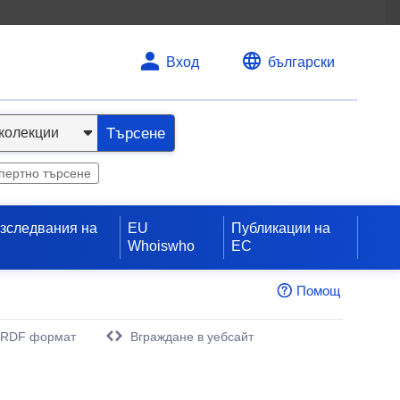
Вход
български
Търсене
пертно търсене
изследвания на
EU
Публикации на
Whoiswho
ЕС
Помощ
 RDF формат
Вграждане в уебсайт
орец)