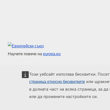
Европейски съюз
Научете повече на
europa.eu
Този уебсайт използва бисквитки. Посе
или щракнет
страница относно бисквитките
в долната част на всяка страница, за да
или да промените настройките си.
За нас
За контакти
Правна информация
Бисквитки