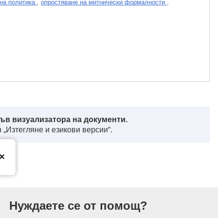
на политика
,
опростяване на митнически формалности
,
ъв визуализатора на документи.
 „Изтегляне и езикови версии“.
ропейския съюз
Нуждаете се от помощ?