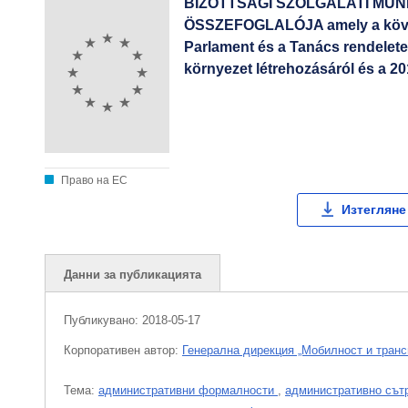
BIZOTTSÁGI SZOLGÁLATI MU
ÖSSZEFOGLALÓJA amely a követ
Parlament és a Tanács rendelete
környezet létrehozásáról és a 20
Право на ЕС
Изтегляне
Данни за публикацията
Публикувано:
2018-05-17
Корпоративен aвтор:
Генерална дирекция „Мобилност и транс
Тема:
административни формалности
,
административно сът