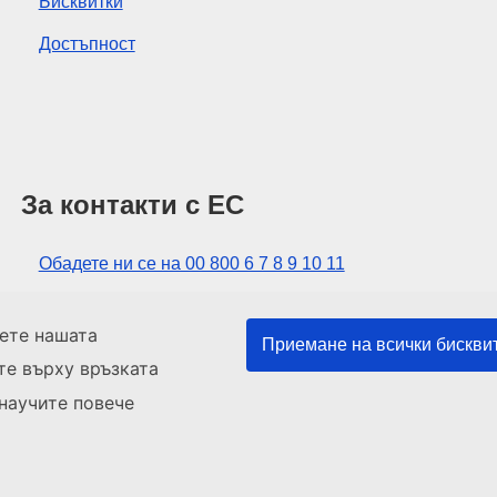
Бисквитки
Достъпност
За контакти с ЕС
Обадете ни се на 00 800 6 7 8 9 10 11
Използвайте други телефонни номера
тете нашата
Приемане на всички бискви
Пишете ни чрез нашия формуляр за връзка
е върху връзката
Срещнете се с нас в център на ЕС
 научите повече
Карта на сайта
Нагоре