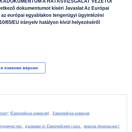
NKADOKUMENTUM A HATÁSVIZSGÁLAT VEZETŐI
kező dokumentumot kíséri Javaslat Az Európai
 az európai egyablakos tengerügyi ügyintézési
10/65/EU irányelv hatályon kívül helyezéséről
 и езикови версии
порт“
(
Европейска комисия
)
,
Европейска комисия
рудничество
,
държави от Европейския съюз
,
морска безопасност