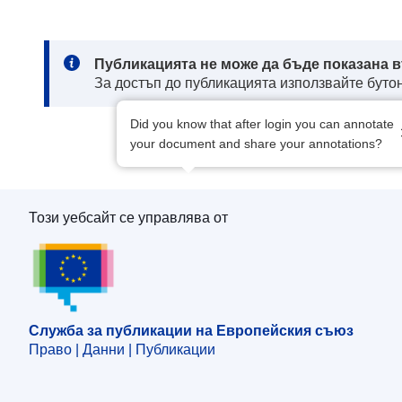
Note:
Публикацията не може да бъде показана в
За достъп до публикацията използвайте бутон
Did you know that after login you can annotate
your document and share your annotations?
Този уебсайт се управлява от
Служба за публикации на Европейския съю
Служба за публикации на Европейския съюз
Право | Данни | Публикации