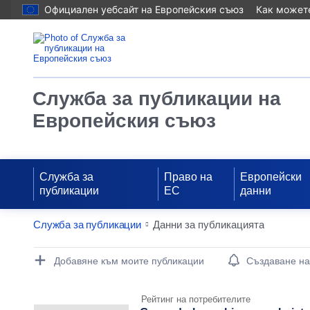
Официален уебсайт на Европейския съюз
Как можете
Служба за публикации на
Европейския съюз
Служба за
Право на
Европейски
публикации
ЕС
данни
Служба за публикации
Данни за публикацията
Publication Detail Actions Portlet
Добавяне към моите публикации
Създаване н
Рейтинг на потребителите