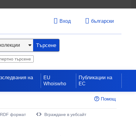
Вход
български
Търсене
пертно търсене
изследвания на
EU
Публикации на
Whoiswho
ЕС
Помощ
 RDF формат
Вграждане в уебсайт
орец)