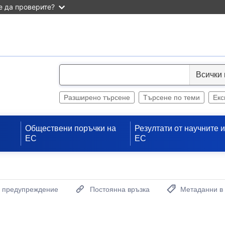
 да проверите?
S
e
l
Разширено търсене
Търсене по теми
Екс
e
c
Обществени поръчки на
Резултати от научните 
t
ЕС
ЕС
а предупреждение
Постоянна връзка
Метаданни в
(Отваря нов проз