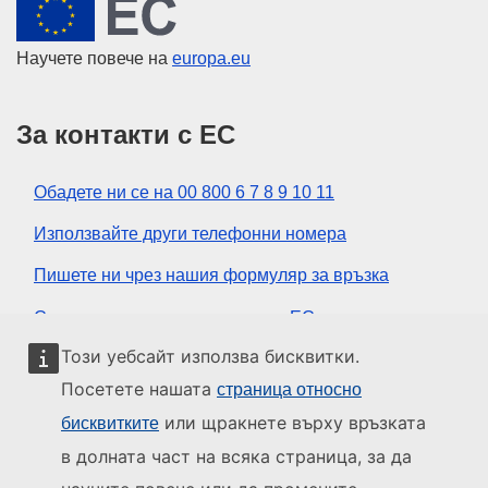
Европейски съюз
Научете повече на
europa.eu
За контакти с ЕС
Обадете ни се на 00 800 6 7 8 9 10 11
Използвайте други телефонни номера
Пишете ни чрез нашия формуляр за връзка
Срещнете се с нас в център на ЕС
Този уебсайт използва бисквитки.
Социални медии
Посетете нашата
страница относно
или щракнете върху връзката
бисквитките
ЕС в социалните медии
в долната част на всяка страница, за да