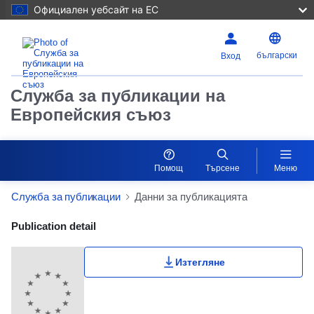
Официален уебсайт на ЕС
български
Вход
Служба за публикации на
Европейския съюз
Помощ
Търсене
Меню
Служба за публикации
Данни за публикацията
Publication Detail Actions Portlet
Publication detail
Изтегляне