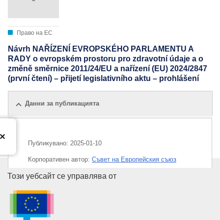
Право на ЕС
Návrh NAŘÍZENÍ EVROPSKÉHO PARLAMENTU A
RADY o evropském prostoru pro zdravotní údaje a o
změně směrnice 2011/24/EU a nařízení (EU) 2024/2847
(první čtení) – přijetí legislativního aktu – prohlášení
Данни за публикацията
Публикувано:
2025-01-10
Корпоративен aвтор:
Съвет на Европейския съюз
Служба за публикации на Евр
Този уебсайт се управлява от
IMMC : ST 5142 2025 ADD 1