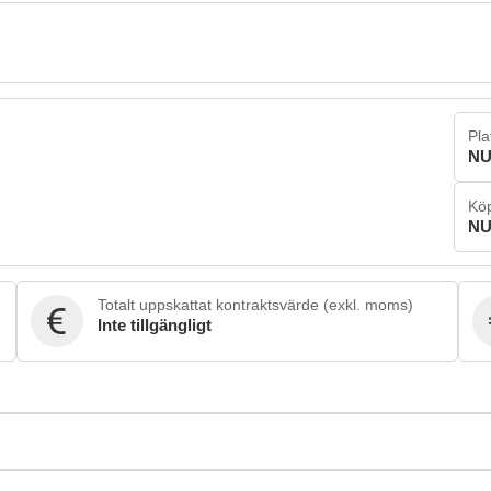
Pla
NU
Köp
NU
Totalt uppskattat kontraktsvärde (exkl. moms)
Inte tillgängligt