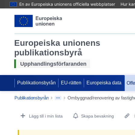
En av Europeiska unionens officiella webbplatser
Hur ka
Europeiska unionens
publikationsbyrå
Upphandlingsförfaranden
Publikationsbyrån
EU-rätten
Europeiska data
Off
Publikationsbyrån
Ombyggnad/renovering av fastighe
Procurement Detail Actions Portlet
Lägg till i min lista
Skapa bevakning