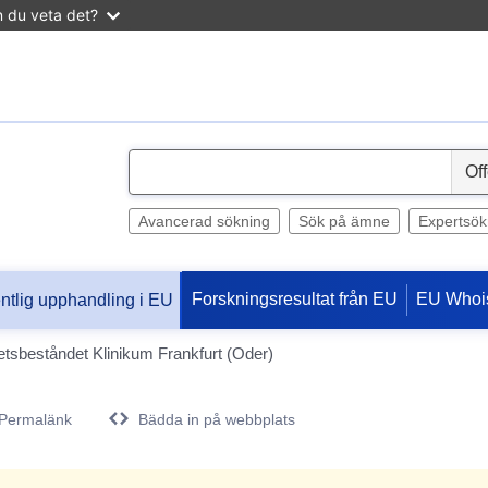
n du veta det?
S
e
l
Avancerad sökning
Sök på ämne
Expertsök
e
c
Forskningsresultat från EU
EU Whoi
entlig upphandling i EU
t
tsbeståndet Klinikum Frankfurt (Oder)
Permalänk
Bädda in på webbplats