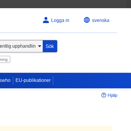
Logga in
svenska
Sök
ning
swho
EU-publikationer
Hjälp