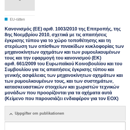
EU-rätten
Κανονισμός (ΕΕ) αριθ. 1003/2010 της Επιτροπής, της
8ης Νοεμβρίου 2010, σχετικά με τις απαιτήσεις
έγκρισης τύπου για το χώρο τοποθέτησης και τη
στερέωση των οπίσθιων πινακίδων κυκλοφορίας των
μηχανοκίνητων οχημάτων και των ρυμουλκουμένων
τους και την εφαρμογή του κανονισμού (ΕΚ)
αριθ. 661/2009 του Ευρωπαϊκού Κοινοβουλίου και του
Συμβουλίου για τις απαιτήσεις έγκρισης τύπου και
γενικής ασφάλειας των μηχανοκίνητων οχημάτων και
των ρυμουλκουμένων τους, και των συστημάτων,
κατασκευαστικών στοιχείων και χωριστών τεχνικών
μονάδων που προορίζονται για τα οχήματα αυτά
(Κείμενο που παρουσιάζει ενδιαφέρον για τον ΕΟΧ)
Uppgifter om publikationen
Alla utgåvor