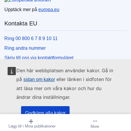
Upptäck mer på
europa.eu
Kontakta EU
Ring 00 800 6 7 8 9 10 11
Ring andra nummer
Skriv till oss via kontaktformuläret
Besök ett EU-centrum
Den här webbplatsen använder kakor. Gå in
på
eller länken i sidfoten för
sidan om kakor
Sociala medier
att läsa mer om våra kakor och hur du
ändrar dina inställningar.
Hitta oss i sociala medier
EU:s institutioner och organ
Godkänn alla kakor
Lägg till i Mina publikationer
Skapa bevakning
More
Godkänna bara nödvändiga kakor
Hitta alla EU-institutioner och EU-organ