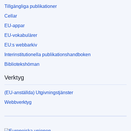
Tillgängliga publikationer
Cellar
EU-appar
EU-vokabulärer
EU:s webbarkiv
Interinstitutionella publikationshandboken
Bibliotekshörnan
Verktyg
(EU-anställda) Utgivningstjänster
Webbverktyg
Europeiska unionen