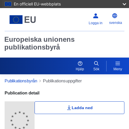
En officiell EU-webbplats
svenska
Logga in
Europeiska unionens
publikationsbyrå
Hjälp
Sök
Meny
Publikationsbyrån
Publikationsuppgifter
Publication Detail Actions Portlet
Publication detail
Ladda ned