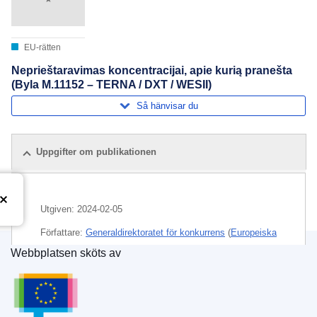
EU-rätten
Neprieštaravimas koncentracijai, apie kurią pranešta
(Byla M.11152 – TERNA / DXT / WESII)
Så hänvisar du
Uppgifter om publikationen
Utgiven:
2024-02-05
Författare:
Generaldirektoratet för konkurrens
(
Europeiska
kommissionen
)
,
Europeiska kommissionen
Webbplatsen sköts av
Europeiska unionens publikationsbyrå
Ämne:
artificiell intelligens
,
ekonomisk koncentration
,
elförsörjning
,
energiindustri
,
fjärranalys
,
kontroll av
företagssammanslagning
,
obemannat luftfartyg
,
råvara
,