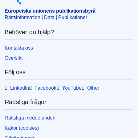
solenergi
Europeiska unionens publikationsbyrå
CELEX : 52024M11152(01)
Rättsinformation | Data | Publikationer
ELI :
C/2024/1319/oj
Behöver du hjälp?
OJ : C_202401319
IMMC : C(2024)720/3258549
Kontakta oss
Översikt
pdfa2a
Följ oss
Visa alla nummer i denna serie
LinkedIn
Facebook
YouTube
Other
Rättsliga frågor
Rättsliga meddelanden
Kakor (cookies)