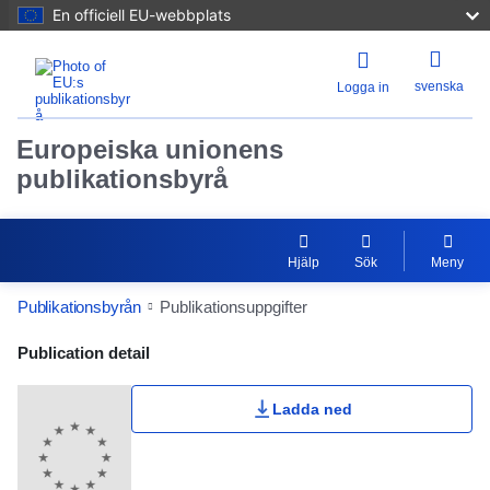
En officiell EU-webbplats
svenska
Logga in
Europeiska unionens
publikationsbyrå
Hjälp
Sök
Meny
Publikationsbyrån
Publikationsuppgifter
Publication Detail Actions Portlet
Publication detail
Ladda ned