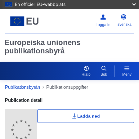
En officiell EU-webbplats
svenska
Logga in
Europeiska unionens
publikationsbyrå
Hjälp
Sök
Meny
Publikationsbyrån
Publikationsuppgifter
Publication Detail Actions Portlet
Publication detail
Ladda ned