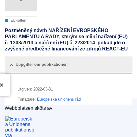
EU-rätten
Pozměněný návrh NAŘÍZENÍ EVROPSKÉHO
PARLAMENTU A RADY, kterým se mění nařízení (EU)
č. 1303/2013 a nařízení (EU) č. 223/2014, pokud jde o
zvýšené předběžné financování ze zdrojů REACT-EU
Uppgifter om publikationen
Utgiven:
2022-03-31
Författare:
Europeiska unionens råd
Webbplatsen sköts av
IMMC : ST 7796 2022 INIT
Europeiska unionens publikationsbyrå