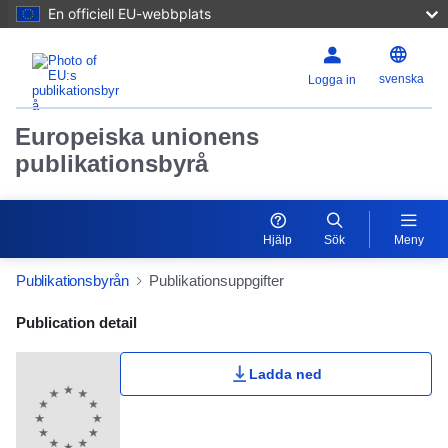
En officiell EU-webbplats
svenska
Logga in
Europeiska unionens
publikationsbyrå
Hjälp
Sök
Meny
Publikationsbyrån
Publikationsuppgifter
Publication Detail Actions Portlet
Publication detail
Ladda ned