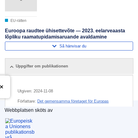
EU-rätten
Euroopa raudtee ühisettevõte — 2023. eelarveaasta
lõpliku raamatupidamisaruande avaldamine
Så hänvisar du
Uppgifter om publikationen
Utgiven:
2024-11-08
Författare:
Det gemensamma företaget för Europas
järnvägar
(
EU-organisation eller EU-byrå
)
Webbplatsen sköts av
Europeiska unionens publikationsbyrå
Ämne:
budgetår
,
offentliggörande av räkenskaper
CELEX : 52024XX06533