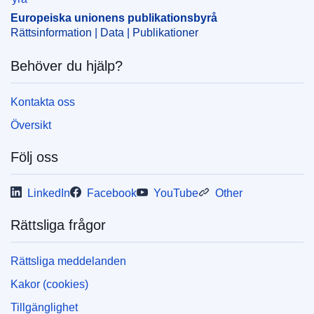
ELI :
C/2024/6533/oj
Europeiska unionens publikationsbyrå
Rättsinformation | Data | Publikationer
OJ : C_202406533
Behöver du hjälp?
pdfa2a
Visa alla nummer i denna serie
Kontakta oss
Översikt
Följ oss
LinkedIn
Facebook
YouTube
Other
Rättsliga frågor
Rättsliga meddelanden
Kakor (cookies)
Tillgänglighet