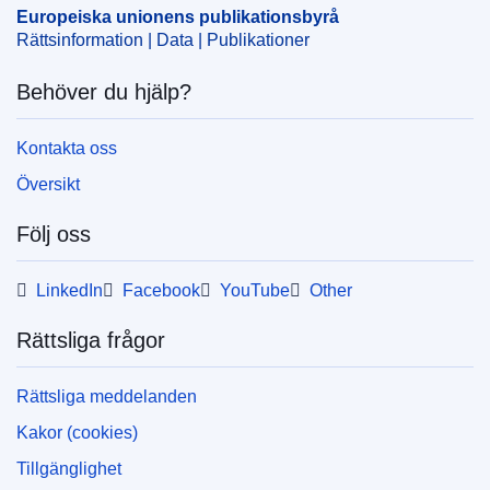
OJ : C_202405886
Europeiska unionens publikationsbyrå
IMMC : 9999
Rättsinformation | Data | Publikationer
Behöver du hjälp?
pdfa2a
Visa alla nummer i denna serie
Kontakta oss
Översikt
Följ oss
LinkedIn
Facebook
YouTube
Other
Rättsliga frågor
Rättsliga meddelanden
Kakor (cookies)
Tillgänglighet