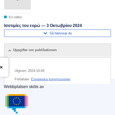
EU-rätten
Ισοτιμίες του ευρώ — 3 Οκτωβρίου 2024
Så hänvisar du
Uppgifter om publikationen
Utgiven:
2024-10-04
Författare:
Europeiska kommissionen
Webbplatsen sköts av
Ämne:
euro
,
pengar
,
växelkurs
Europeiska unionens publikationsbyrå
CELEX : C/2024/05886
ELI :
C/2024/5886/oj