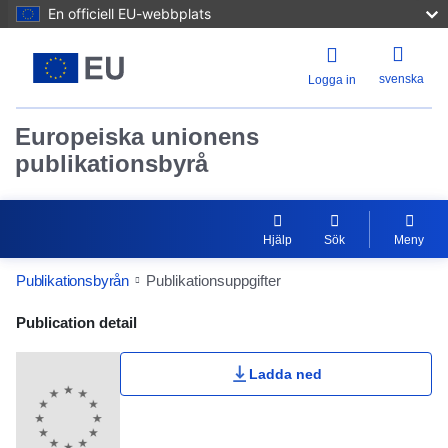
En officiell EU-webbplats
svenska
Logga in
Europeiska unionens
publikationsbyrå
Hjälp
Sök
Meny
Publikationsbyrån
Publikationsuppgifter
Publication Detail Actions Portlet
Publication detail
Ladda ned