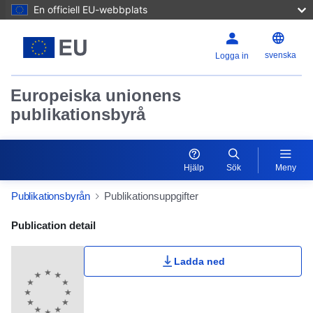
En officiell EU-webbplats
svenska
Logga in
Europeiska unionens
publikationsbyrå
Hjälp
Sök
Meny
Publikationsbyrån
Publikationsuppgifter
Publication Detail Actions Portlet
Publication detail
Ladda ned