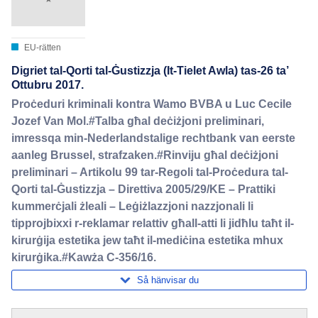
EU-rätten
Digriet tal-Qorti tal-Ġustizzja (It-Tielet Awla) tas-26 ta’
Ottubru 2017.
Proċeduri kriminali kontra Wamo BVBA u Luc Cecile
Jozef Van Mol.#Talba għal deċiżjoni preliminari,
imressqa min-Nederlandstalige rechtbank van eerste
aanleg Brussel, strafzaken.#Rinviju għal deċiżjoni
preliminari – Artikolu 99 tar-Regoli tal-Proċedura tal-
Qorti tal-Ġustizzja – Direttiva 2005/29/KE – Prattiki
kummerċjali żleali – Leġiżlazzjoni nazzjonali li
tipprojbixxi r-reklamar relattiv għall-atti li jidħlu taħt il-
kirurġija estetika jew taħt il-mediċina estetika mhux
kirurġika.#Kawża C-356/16.
Så hänvisar du