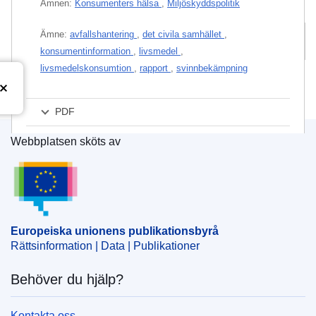
Ämnen:
Konsumenters hälsa
,
Miljöskyddspolitik
Ämne:
avfallshantering
,
det civila samhället
,
Relaterade publikationer
konsumentinformation
,
livsmedel
,
livsmedelskonsumtion
,
rapport
,
svinnbekämpning
PDF
Papper
Webbplatsen sköts av
Europeiska unionens publikationsbyrå
Released on EU publications website:
2023-11-30
Europeiska unionens publikationsbyrå
Den här publikationen finns för nedladdning i
Rättsinformation | Data | Publikationer
webbformat (PDF) och i formatet (PDF/X) för
bättre utskriftskvalitet. Mer information om hur
du skriver ut dina egna EU-publikationer finns i
Behöver du hjälp?
avsnittet Vanliga frågor.
Kontakta oss