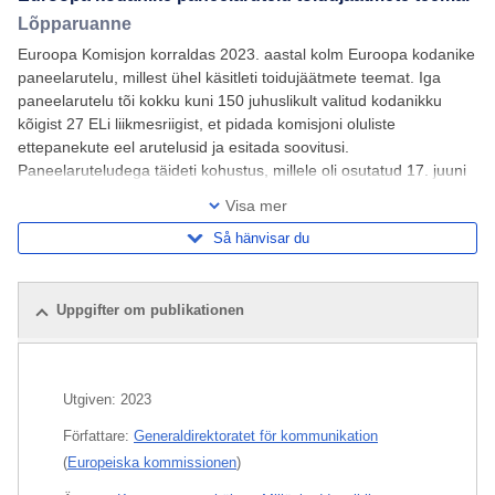
Lõpparuanne
Euroopa Komisjon korraldas 2023. aastal kolm Euroopa kodanike
paneelarutelu, millest ühel käsitleti toidujäätmete teemat. Iga
paneelarutelu tõi kokku kuni 150 juhuslikult valitud kodanikku
kõigist 27 ELi liikmesriigist, et pidada komisjoni oluliste
ettepanekute eel arutelusid ja esitada soovitusi.
Paneelaruteludega täideti kohustus, millele oli osutatud 17. juuni
2022. aasta teatises „Euroopa
Visa mer
Så hänvisar du
Uppgifter om publikationen
Utgiven:
2023
Författare:
Generaldirektoratet för kommunikation
(
Europeiska kommissionen
)