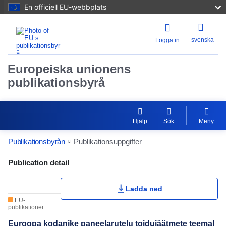
En officiell EU-webbplats
svenska
Logga in
Europeiska unionens
publikationsbyrå
Hjälp
Sök
Meny
Publikationsbyrån
Publikationsuppgifter
Publication Detail Actions Portlet
Publication detail
Ladda ned
EU-
publikationer
Euroopa kodanike paneelarutelu toidujäätmete teemal