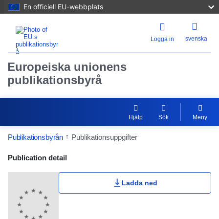
En officiell EU-webbplats
svenska
Logga in
Europeiska unionens
publikationsbyrå
Hjälp
Sök
Meny
Publikationsbyrån
Publikationsuppgifter
Publication Detail Actions Portlet
Publication detail
Ladda ned