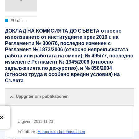
EU-rätten
ДОКЛАД НА КОМИСИЯТА ДО СЪВЕТА относно
използването от институциите през 2010 г. на
Регламенти № 300/76, последно изменен с
Регламент № 1873/2006 (относно непрекъснатата
работа или работата на смени), № 495/77, последно
изменен с Регламент № 1945/2006 (относно
задълженията по дежурство), и № 858/2004
(относно труда в особено вредни условия) на
Съвета
Uppgifter om publikationen
Utgiven:
2011-11-23
Författare:
Europeiska kommissionen