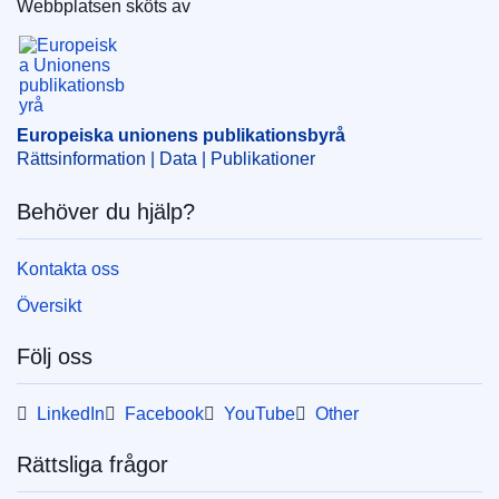
Webbplatsen sköts av
Ämne:
arbetsvillkor
,
EU-anställd
,
EU-tjänsteman
,
Europeiska unionens publikationsbyrå
institutionernas arbetssätt
,
skadeersättning
,
skiftarbete
CELEX : 52011DC0781
COMNAT : COM_2011_0781_FIN
Europeiska unionens publikationsbyrå
Rättsinformation | Data | Publikationer
Behöver du hjälp?
Kontakta oss
Översikt
Följ oss
LinkedIn
Facebook
YouTube
Other
Rättsliga frågor