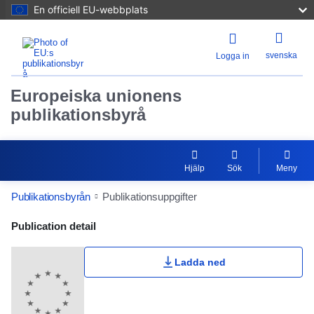
En officiell EU-webbplats
svenska
Logga in
Europeiska unionens
publikationsbyrå
Hjälp
Sök
Meny
Publikationsbyrån
Publikationsuppgifter
Publication Detail Actions Portlet
Publication detail
Ladda ned