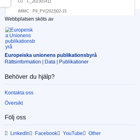
OJ : C_202301411
IMMC : P9_PV(2023)02-15
Webbplatsen sköts av
Europeiska unionens publikationsbyrå
pdfa2a
Visa alla nummer i denna serie
View all acts from same session in Eur-Lex
Europeiska unionens publikationsbyrå
Rättsinformation | Data | Publikationer
Behöver du hjälp?
Kontakta oss
Översikt
Följ oss
LinkedIn
Facebook
YouTube
Other