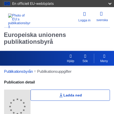
En officiell EU-webbplats
svenska
Logga in
Europeiska unionens
publikationsbyrå
Hjälp
Sök
Meny
Publikationsbyrån
Publikationsuppgifter
Publication Detail Actions Portlet
Publication detail
Ladda ned