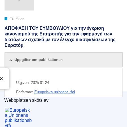
EU-rätten
ΑΠΟΦΑΣΗ ΤΟΥ ΣΥΜΒΟΥΛΙΟΥ για την έγκριση
κανονισμού της Επιτροπής για την εφαρμογή των
διατάξεων σχετικά με τον έλεγχο διασφαλίσεων της
Ευρατόμ
Uppgifter om publikationen
Utgiven:
2025-01-24
Författare:
Europeiska unionens råd
Webbplatsen sköts av
IMMC : ST 11949 2024 INIT
Europeiska unionens publikationsbyrå