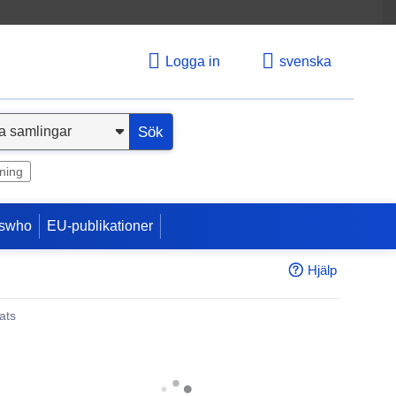
Logga in
svenska
Sök
ning
swho
EU-publikationer
Hjälp
ats