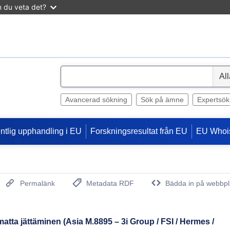
n du veta det?
S
e
l
Avancerad sökning
Sök på ämne
Expertsök
e
c
entlig upphandling i EU
Forskningsresultat från EU
EU Whoi
t
Permalänk
Metadata RDF
Bädda in på webbpl
(Öppnar nytt fönster)
atta jättäminen (Asia M.8895 – 3i Group / FSI / Hermes /