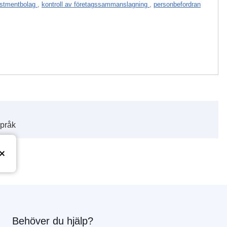
estmentbolag
,
kontroll av företagssammanslagning
,
personbefordran
språk
Behöver du hjälp?