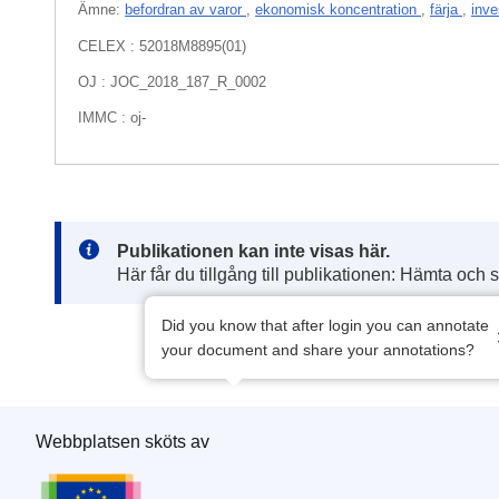
Ämne:
befordran av varor
,
ekonomisk koncentration
,
färja
,
inv
CELEX : 52018M8895(01)
OJ : JOC_2018_187_R_0002
IMMC : oj-
Note:
Publikationen kan inte visas här.
Här får du tillgång till publikationen: Hämta och 
Did you know that after login you can annotate
your document and share your annotations?
Webbplatsen sköts av
Europeiska unionens publikationsbyrå