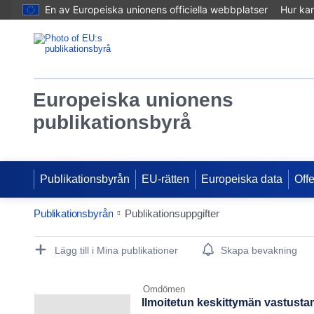
En av Europeiska unionens officiella webbplatser
Hur ka
Europeiska unionens
publikationsbyrå
Publikationsbyrån
EU-rätten
Europeiska data
Off
Publikationsbyrån
Publikationsuppgifter
Publication Detail Actions Portlet
Lägg till i Mina publikationer
Skapa bevakning
Omdömen
Ilmoitetun keskittymän vastustam