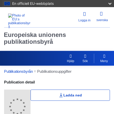
En officiell EU-webbplats
svenska
Logga in
Europeiska unionens
publikationsbyrå
Hjälp
Sök
Meny
Publikationsbyrån
Publikationsuppgifter
Publication Detail Actions Portlet
Publication detail
Ladda ned