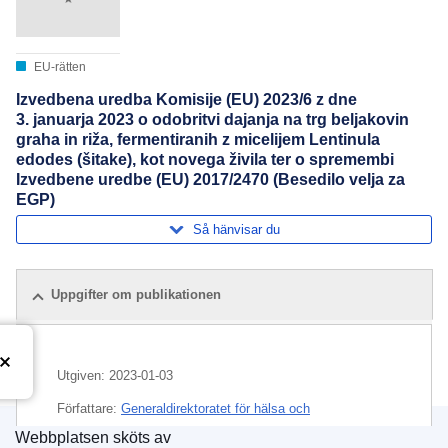
EU-rätten
Izvedbena uredba Komisije (EU) 2023/6 z dne
3. januarja 2023 o odobritvi dajanja na trg beljakovin
graha in riža, fermentiranih z micelijem Lentinula
edodes (šitake), kot novega živila ter o spremembi
Izvedbene uredbe (EU) 2017/2470 (Besedilo velja za
EGP)
Så hänvisar du
Uppgifter om publikationen
Utgiven:
2023-01-03
Författare:
Generaldirektoratet för hälsa och
livsmedelssäkerhet
(
Europeiska kommissionen
)
,
Webbplatsen sköts av