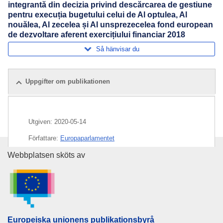
integrantă din decizia privind descărcarea de gestiune
pentru execuția bugetului celui de Al optulea, Al
nouălea, Al zecelea și Al unsprezecelea fond european
de dezvoltare aferent exercițiului financiar 2018
Så hänvisar du
Uppgifter om publikationen
Utgiven:
2020-05-14
Författare:
Europaparlamentet
Europeiska unionens publikati
Webbplatsen sköts av
Ämne:
ansvarsfrihet vad gäller budgeten
,
budgetår
,
EU:s allmänna budget
,
Europeiska utvecklingsfonden
CELEX : 52020BP1936
ELI :
res/2020/1936/oj
Europeiska unionens publikationsbyrå
OJ : JOL_2020_417_R_0101