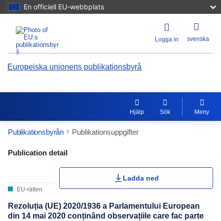
En officiell EU-webbplats
svenska
Logga in
Europeiska unionens publikationsbyrå
Hjälp
Sök
Meny
Publikationsbyrån
Publikationsuppgifter
Publication Detail Actions Portlet
Publication detail
Omdömen
Ladda ned
EU-rätten
Rezoluția (UE) 2020/1936 a Parlamentului European
din 14 mai 2020 conținând observațiile care fac parte