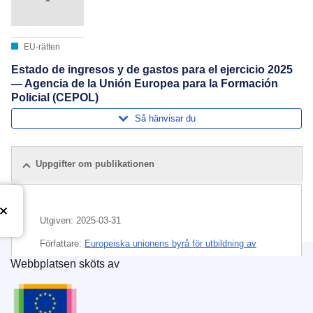
EU-rätten
Estado de ingresos y de gastos para el ejercicio 2025
— Agencia de la Unión Europea para la Formación
Policial (CEPOL)
Så hänvisar du
Uppgifter om publikationen
Utgiven:
2025-03-31
Författare:
Europeiska unionens byrå för utbildning av
tjänstemän inom brottsbekämpning
(
EU-organisation eller
Webbplatsen sköts av
EU-byrå
)
Europeiska unionens publikationsbyrå
Ämne:
budgetmedel
,
budgetår
,
EU-utgift
,
EU:s