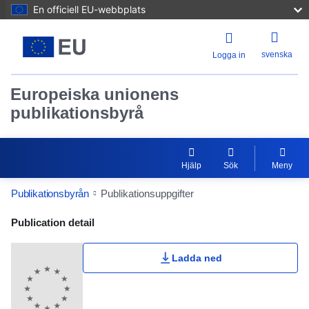
En officiell EU-webbplats
svenska
Logga in
Europeiska unionens
publikationsbyrå
Hjälp
Sök
Meny
Publikationsbyrån
Publikationsuppgifter
Publication Detail Actions Portlet
Publication detail
Ladda ned