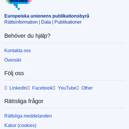
allmänna budget
,
offentliggörande av räkenskaper
CELEX : 32025B01475
Europeiska unionens publikationsbyrå
Rättsinformation | Data | Publikationer
ELI :
C/2025/1475/oj
OJ : C_202501475
Behöver du hjälp?
IMMC : 34-CEPOL-B2025-XML
Kontakta oss
pdfa2a
Översikt
Visa alla nummer i denna serie
Följ oss
LinkedIn
Facebook
YouTube
Other
Rättsliga frågor
Rättsliga meddelanden
Kakor (cookies)