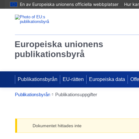
En av Europeiska unionens officiella webbplatser
Hur ka
Europeiska unionens
publikationsbyrå
Publikationsbyrån
EU-rätten
Europeiska data
Off
Publikationsbyrån
Publikationsuppgifter
Dokumentet hittades inte