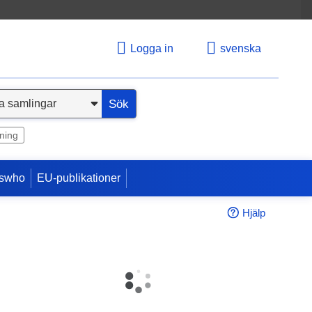
Logga in
svenska
Sök
ning
swho
EU-publikationer
Hjälp