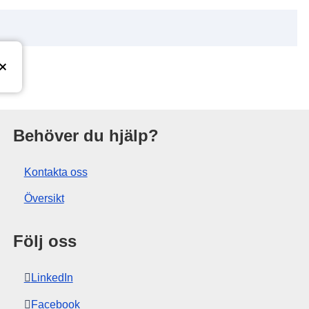
ionsbyrå
Behöver du hjälp?
Kontakta oss
Översikt
Följ oss
LinkedIn
Facebook