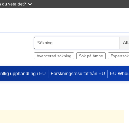
n du veta det?
S
e
l
Avancerad sökning
Sök på ämne
Expertsök
e
c
entlig upphandling i EU
Forskningsresultat från EU
EU Whoi
t