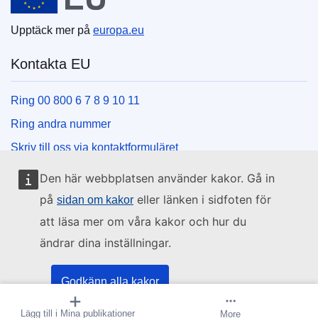
Upptäck mer på
europa.eu
Kontakta EU
Ring 00 800 6 7 8 9 10 11
Ring andra nummer
Skriv till oss via kontaktformuläret
Besök ett EU-centrum
Den här webbplatsen använder kakor. Gå in
på
eller länken i sidfoten för
sidan om kakor
Sociala medier
att läsa mer om våra kakor och hur du
ändrar dina inställningar.
Hitta oss i sociala medier
EU:s institutioner och organ
Godkänn alla kakor
Lägg till i Mina publikationer
Skapa bevakning
More
Godkänna bara nödvändiga kakor
Hitta alla EU-institutioner och EU-organ