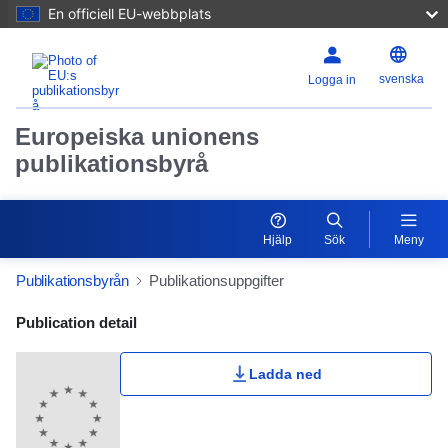
En officiell EU-webbplats
svenska
Logga in
Europeiska unionens
publikationsbyrå
Hjälp
Sök
Meny
Publikationsbyrån
Publikationsuppgifter
Publication Detail Actions Portlet
Publication detail
Ladda ned