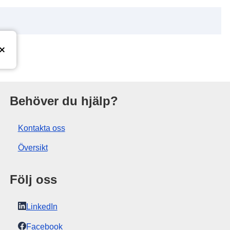
ionsbyrå
Behöver du hjälp?
Kontakta oss
Översikt
Följ oss
LinkedIn
Facebook