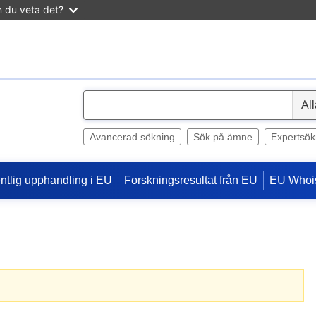
n du veta det?
S
e
l
Avancerad sökning
Sök på ämne
Expertsök
e
c
entlig upphandling i EU
Forskningsresultat från EU
EU Whoi
t