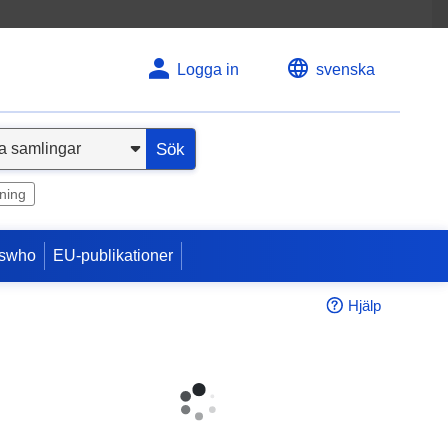
Logga in
svenska
Sök
ning
swho
EU-publikationer
Hjälp