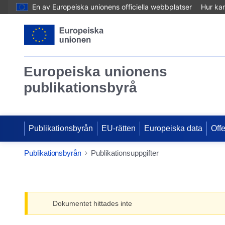
En av Europeiska unionens officiella webbplatser
Hur ka
Europeiska unionens
publikationsbyrå
Publikationsbyrån
EU-rätten
Europeiska data
Off
Publikationsbyrån
Publikationsuppgifter
Dokumentet hittades inte