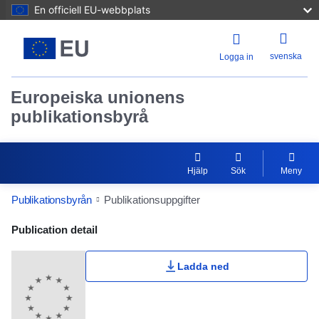
En officiell EU-webbplats
svenska
Logga in
Europeiska unionens
publikationsbyrå
Hjälp
Sök
Meny
Publikationsbyrån
Publikationsuppgifter
Publication Detail Actions Portlet
Publication detail
Ladda ned