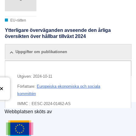
EU-rätten
Ytterligare överväganden avseende den årliga
översikten över hållbar tillväxt 2024
Uppgifter om publikationen
Alla utgåvor
Utgiven:
2024-10-11
Författare:
Europeiska ekonomiska och sociala
kommittén
IMMC : EESC-2024-01462-AS
Webbplatsen sköts av
EDITION : 926ae30b-453c-4df2-9372-06c10b35a13d
Europeiska unionens publikationsbyrå
EDITION : ab417e10-cef5-11ef-be2a-01aa75ed71a1