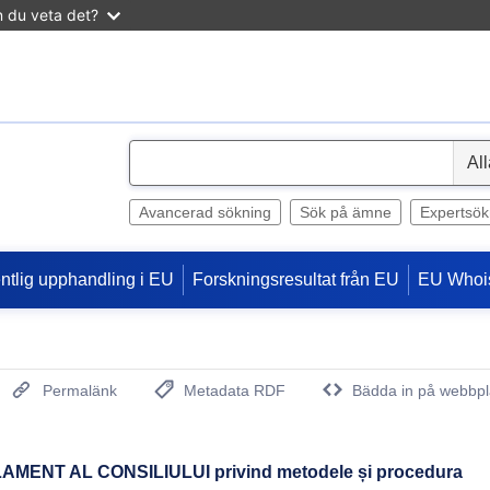
n du veta det?
S
e
l
Avancerad sökning
Sök på ämne
Expertsök
e
c
entlig upphandling i EU
Forskningsresultat från EU
EU Whoi
t
Permalänk
Metadata RDF
Bädda in på webbpl
(Öppnar nytt fönster)
AMENT AL CONSILIULUI privind metodele și procedura