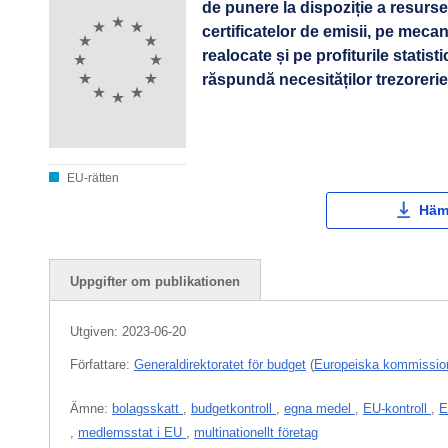
de punere la dispoziție a resurse
certificatelor de emisii, pe mecan
realocate și pe profiturile statist
răspundă necesităților trezorerie
EU-rätten
Häm
Uppgifter om publikationen
Utgiven:
2023-06-20
Författare:
Generaldirektoratet för budget
(
Europeiska kommissio
Ämne:
bolagsskatt
,
budgetkontroll
,
egna medel
,
EU-kontroll
,
E
,
medlemsstat i EU
,
multinationellt företag