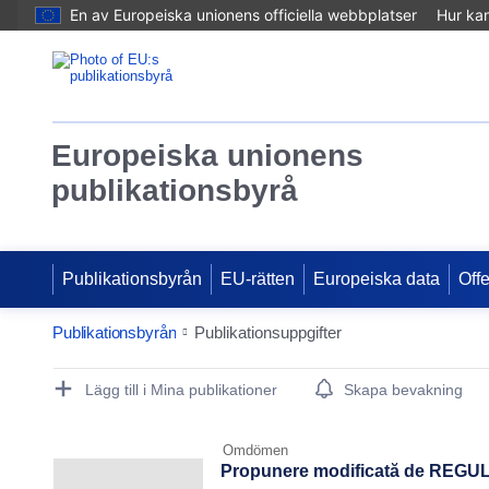
En av Europeiska unionens officiella webbplatser
Hur ka
Europeiska unionens
publikationsbyrå
Publikationsbyrån
EU-rätten
Europeiska data
Off
Publikationsbyrån
Publikationsuppgifter
Publication Detail Actions Portlet
Lägg till i Mina publikationer
Skapa bevakning
Omdömen
Propunere modificată de REGUL