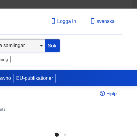
Logga in
svenska
Sök
ning
swho
EU-publikationer
Hjälp
ats