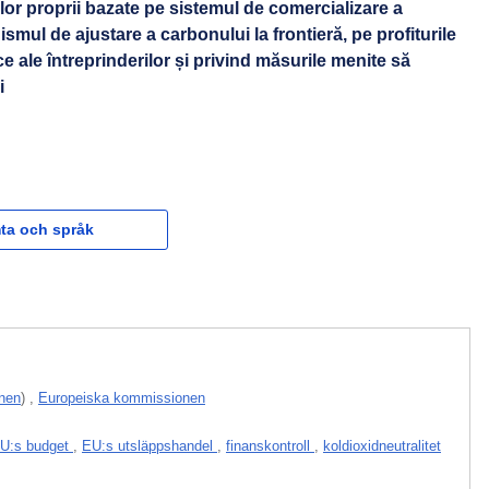
lor proprii bazate pe sistemul de comercializare a
ismul de ajustare a carbonului la frontieră, pe profiturile
ice ale întreprinderilor și privind măsurile menite să
i
ta och språk
nen
)
,
Europeiska kommissionen
U:s budget
,
EU:s utsläppshandel
,
finanskontroll
,
koldioxidneutralitet