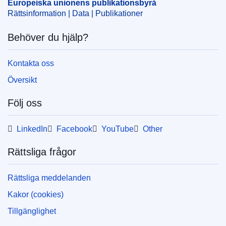
IMMC : 9999
Europeiska unionens publikationsbyrå
Rättsinformation | Data | Publikationer
Behöver du hjälp?
Kontakta oss
Översikt
Följ oss
LinkedIn
Facebook
YouTube
Other
Rättsliga frågor
Rättsliga meddelanden
Kakor (cookies)
Tillgänglighet