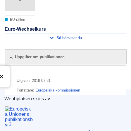
EU-rätten
Euro-Wechselkurs
Så hänvisar du
Uppgifter om publikationen
Utgiven:
2018-07-31
Författare:
Europeiska kommissionen
Webbplatsen sköts av
Ämne:
euro
,
pengar
,
växelkurs
Europeiska unionens publikationsbyrå
CELEX : C2018/269/12
OJ : JOC_2018_269_R_0012