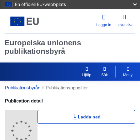
En officiell EU-webbplats
svenska
Logga in
Europeiska unionens
publikationsbyrå
Hjälp
Sök
Meny
Publikationsbyrån
Publikationsuppgifter
Publication Detail Actions Portlet
Publication detail
Ladda ned