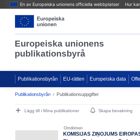
En av Europeiska unionens officiella webbplatser
Hur ka
Europeiska unionens
publikationsbyrå
Publikationsbyrån
EU-rätten
Europeiska data
Off
Publikationsbyrån
Publikationsuppgifter
Publication Detail Actions Portlet
Lägg till i Mina publikationer
Skapa bevakning
Omdömen
KOMISIJAS ZIŅOJUMS EIROPAS 