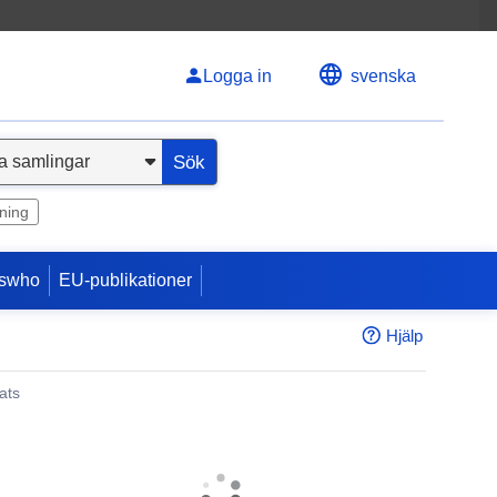
Logga in
svenska
Sök
ning
swho
EU-publikationer
Hjälp
ats