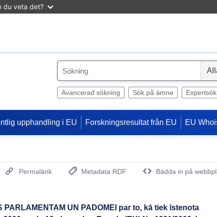
n du veta det?
S
e
l
Avancerad sökning
Sök på ämne
Expertsök
e
c
entlig upphandling i EU
Forskningsresultat från EU
EU Whoi
t
Permalänk
Metadata RDF
Bädda in på webbpl
(Öppnar nytt fönster)
PARLAMENTAM UN PADOMEI par to, kā tiek īstenota