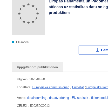
Eiropas Parlamenta un Padomes 
attiecas uz statistikas datu snie
produktiem
EU-rätten
Häm
Uppgifter om publikationen
Utgiven:
2025-01-28
Författare:
Europeiska kommissionen
,
Eurostat
(
Europeiska ko
Ämne:
datainsamling
,
dataöverföring
,
EU-statistik
,
fiskeriprod
CELEX : 52025DC0012