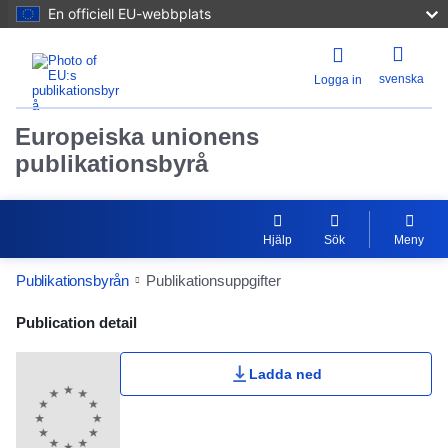
En officiell EU-webbplats
svenska
Logga in
Europeiska unionens
publikationsbyrå
Hjälp
Sök
Meny
Publikationsbyrån
Publikationsuppgifter
Publication Detail Actions Portlet
Publication detail
Ladda ned