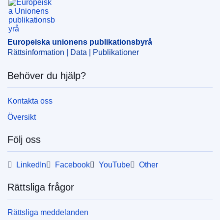
ELI :
reg/1991/3228/oj
OJ : JOL_1991_306_R_0005_020
Europeiska unionens publikationsbyrå
Rättsinformation | Data | Publikationer
Behöver du hjälp?
Kontakta oss
Översikt
Följ oss
LinkedIn
Facebook
YouTube
Other
Rättsliga frågor
Rättsliga meddelanden