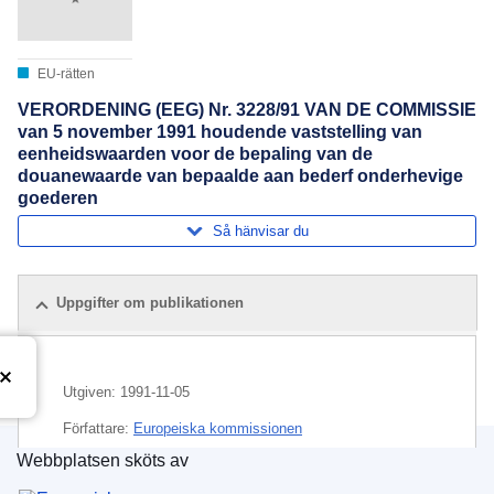
EU-rätten
VERORDENING (EEG) Nr. 3228/91 VAN DE COMMISSIE
van 5 november 1991 houdende vaststelling van
eenheidswaarden voor de bepaling van de
douanewaarde van bepaalde aan bederf onderhevige
goederen
Så hänvisar du
Uppgifter om publikationen
Utgiven:
1991-11-05
Författare:
Europeiska kommissionen
Webbplatsen sköts av
CELEX : 31991R3228
Europeiska unionens publikationsbyrå