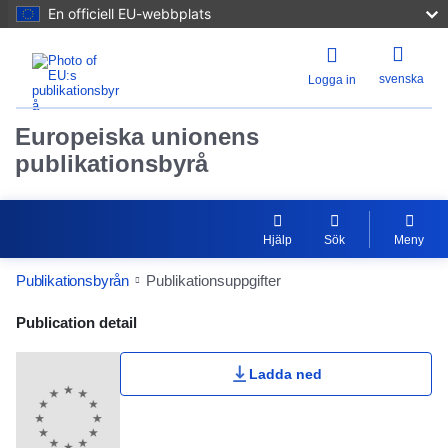
En officiell EU-webbplats
svenska
Logga in
Europeiska unionens
publikationsbyrå
Hjälp
Sök
Meny
Publikationsbyrån
Publikationsuppgifter
Publication Detail Actions Portlet
Publication detail
Ladda ned