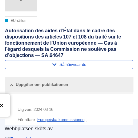
EU-rätten
Autorisation des aides d’État dans le cadre des
dispositions des articles 107 et 108 du traité sur le
fonctionnement de l’Union européenne — Cas à
l’égard desquels la Commission ne soulève pas
d’objections — SA.64647
Så hänvisar du
Uppgifter om publikationen
Utgiven:
2024-08-16
Författare:
Europeiska kommissionen
,
Generaldirektoratet för konkurrens
(
Europeiska
Webbplatsen sköts av
kommissionen
)
Europeiska unionens publikationsbyrå