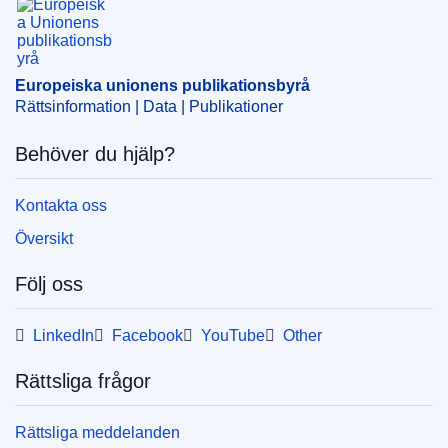
Ämne:
företagsstöd
,
kontroll av statligt stöd
,
statligt
stöd
,
Tyskland
Europeiska unionens publikationsbyrå
CELEX : 52024AS64647
Rättsinformation | Data | Publikationer
ELI :
C/2024/5132/oj
Behöver du hjälp?
OJ : C_202405132
IMMC : C(2022)5158/2129632
Kontakta oss
Översikt
pdfa2a
Visa alla nummer i denna serie
Följ oss
LinkedIn
Facebook
YouTube
Other
Rättsliga frågor
Rättsliga meddelanden