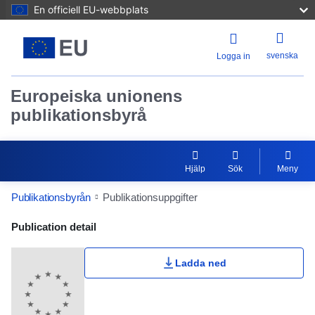
En officiell EU-webbplats
svenska
Logga in
Europeiska unionens
publikationsbyrå
Hjälp
Sök
Meny
Publikationsbyrån
Publikationsuppgifter
Publication Detail Actions Portlet
Publication detail
Ladda ned