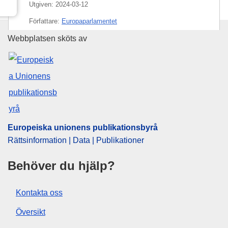
Utgiven:
2024-03-12
Författare:
Europaparlamentet
Europeiska unionens publikati
Webbplatsen sköts av
Ämne:
databehandling
,
datakommunikation
,
EU-byrå
,
EU-program
,
finansiell insyn
,
finansinstitut
,
finanskontroll
,
finansmarknad
,
harmonisering av
standarder
,
informationssäkerhet
,
informationsutbyte
,
investeringsfrämjande åtgärder
,
övervakningsrapport
Europeiska unionens publikationsbyrå
Rättsinformation | Data | Publikationer
Behöver du hjälp?
Kontakta oss
Översikt