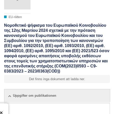
EU-rätten
Νομοθετικό ψήφισμα του Ευρωπαϊκού Κοινοβουλίου
της 12ης Μαρτίου 2024 σχετικά με την πρόταση
κανονισμού του Ευρωπαϊκού Κοινοβουλίου και του
Συμβουλίου για την τροποποίηση των κανονισμών
(ΕΕ) αριθ. 1092/2010, (ΕΕ) αριθ. 1093/2010, (ΕΕ) αριθ.
1094/2010, (ΕΕ) αριθ. 1095/2010 και (ΕΕ) 2021/523 όσον
αφορά ορισμένες απαιτήσεις υποβολής εκθέσεων
στους τομείς των χρηματοπιστωτικών υπηρεσιών και
της επενδυτικής στήριξης (COM(2023)0593 – C9-
0383/2023 – 2023/0363(COD))
Det finns inga dokument att ladda ner.
Uppgifter om publikationen